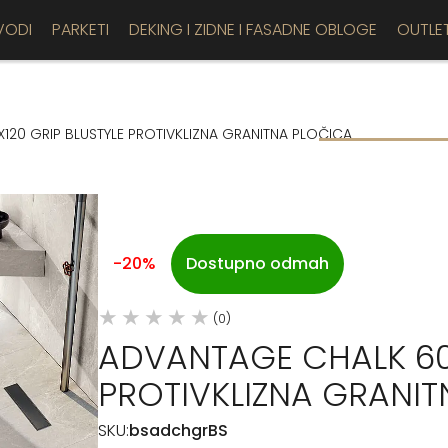
VODI
PARKETI
DEKING I ZIDNE I FASADNE OBLOGE
OUTLE
120 GRIP BLUSTYLE PROTIVKLIZNA GRANITNA PLOČICA
-20%
Dostupno odmah
(0)
ADVANTAGE CHALK 60X
PROTIVKLIZNA GRANI
SKU:
bsadchgrBS