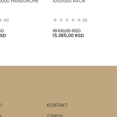
0000 HANSGROHE
10531000 AXOR
(0)
(0)
SD
18.100,00 RSD
RSD
15.385,00 RSD
I
KONTAKT
a
O Nama