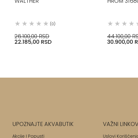
WALTHER
HROM 3168
(0)
26.100,00 RSD
44.100,00 R
22.185,00 RSD
30.900,00 
UPOZNAJTE AKVABUTIK
VAŽNI LINKOV
Akcije I Popusti
Uslovi Korišćenj