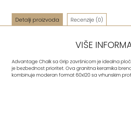
Detalji proizvoda
Recenzije
(0)
VIŠE INFORM
Advantage Chalk sa Grip završnicom je idealna ploči
je bezbednost prioritet. Ova granitna keramika brenda 
kombinuje moderan format 60x120 sa vrhunskim proti