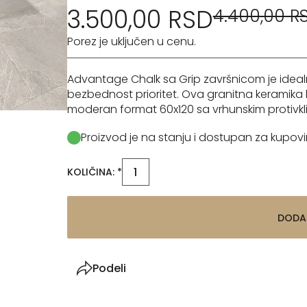
3.500,00 RSD
4.400,00 R
Porez je uključen u cenu.
Advantage Chalk sa Grip završnicom je idealn
bezbednost prioritet. Ova granitna keramika b
moderan format 60x120 sa vrhunskim protivkli
Proizvod je na stanju i dostupan za kupovi
KOLIČINA: *
DODA
Podeli