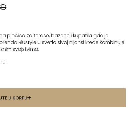
SD
a pločica za terase, bazene i kupatila gde je
renda Blustyle u svetlo sivoj nijansi krede kombinuje
znim svojstvima.
nu .
JTE U KORPU