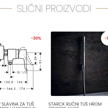
SLIČNI PROIZVODI
-30%
-
 SLAVINA ZA TUŠ
STARCK RUČNI TUŠ HROM