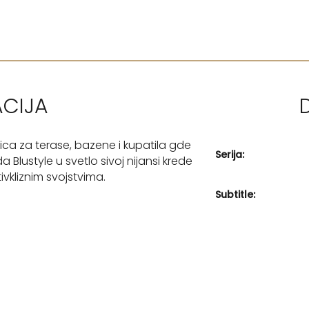
ACIJA
ca za terase, bazene i kupatila gde
Serija:
Blustyle u svetlo sivoj nijansi krede
vkliznim svojstvima.
Subtitle: