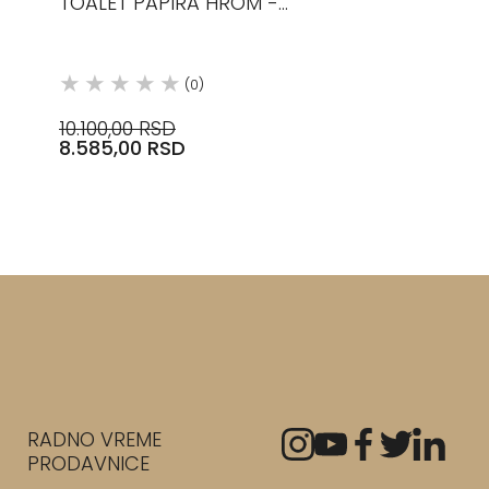
TOALET PAPIRA HROM -
SAMOLEPLJIVI 0535800 DECOR
WALTHER
(0)
10.100,00 RSD
8.585,00 RSD
RADNO VREME
PRODAVNICE