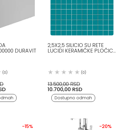
DA
2,5X2,5 SILICIO SU RETE
00000 DURAVIT
LUCIDI KERAMIČKE PLOČICE
CE.SI
(0)
(0)
SD
13.500,00 RSD
RSD
10.700,00 RSD
odmah
Dostupno odmah
-15%
-20%