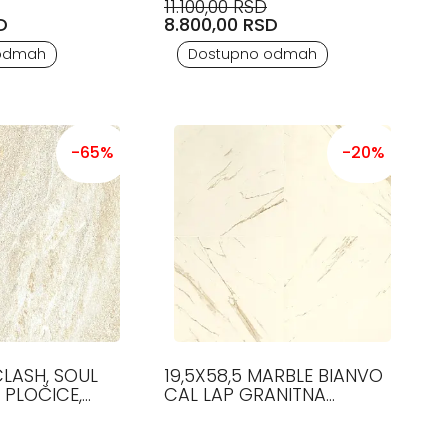
11.100,00 RSD
D
8.800,00 RSD
odmah
Dostupno odmah
-65%
-20%
CLASH, SOUL
19,5X58,5 MARBLE BIANVO
 PLOČICE,
CAL LAP GRANITNA
KERAMIKA VERSACE