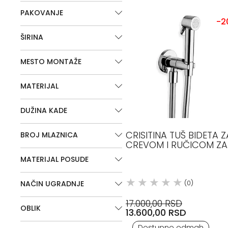
PAKOVANJE
-2
ŠIRINA
MESTO MONTAŽE
MATERIJAL
DUŽINA KADE
CRISITINA TUŠ BIDETA Z
BROJ MLAZNICA
CREVOM I RUČICOM ZA
HLADNU VODU HROM
MATERIJAL POSUDE
(0)
NAČIN UGRADNJE
17.000,00 RSD
OBLIK
13.600,00 RSD
Dostupno odmah