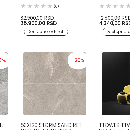
(0)
32.500,00 RSD
12.500,00 RS
25.900,00 RSD
4.340,00 RS
Dostupno odmah
Dostupno 
0%
-20%
,
60X120 STORM SAND RET
TTOWER TTW