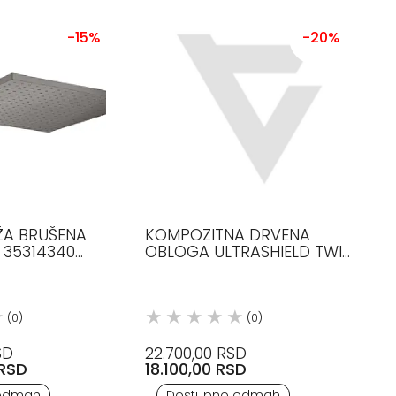
-15%
-20%
ŽA BRUŠENA
KOMPOZITNA DRVENA
35314340
OBLOGA ULTRASHIELD TWIX
TIKOVINA 25*197*3000MM
(0)
(0)
SD
22.700,00 RSD
 RSD
18.100,00 RSD
odmah
Dostupno odmah