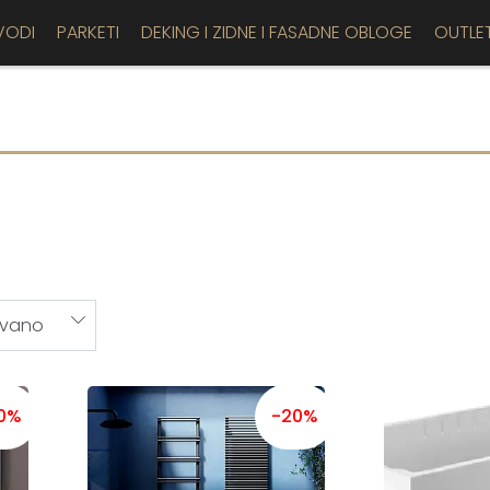
VODI
PARKETI
DEKING I ZIDNE I FASADNE OBLOGE
OUTLE
0%
-20%