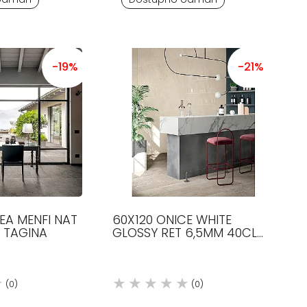
-19%
-21%
EA MENFI NAT
60X120 ONICE WHITE
M TAGINA
GLOSSY RET 6,5MM 40CL
GRANITNA KERAMIKA
FONDOVALLE
(0)
(0)