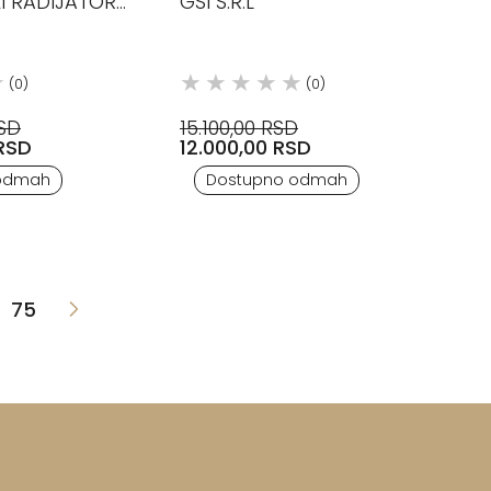
 RADIJATOR
GSI S.R.L
(0)
(0)
RSD
15.100,00 RSD
RSD
12.000,00 RSD
odmah
Dostupno odmah
75