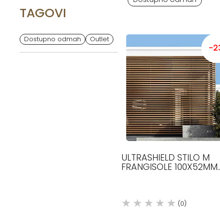
TAGOVI
Dostupno odmah
Outlet
-2
ULTRASHIELD STILO M
FRANGISOLE 100X52MM
TEAK DEKING DECO
(0)