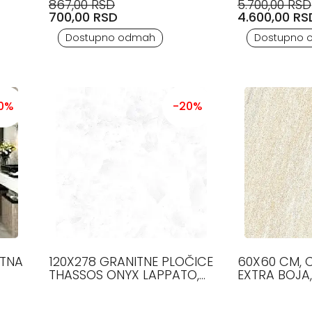
867,00 RSD
5.700,00 RSD
700,00 RSD
4.600,00 RS
Dostupno odmah
Dostupno 
0%
-20%
120X278 GRANITNE PLOČICE
60X60 CM, 
THASSOS ONYX LAPPATO,
EXTRA BOJA,
EMIL CERAMICA
CAESAR