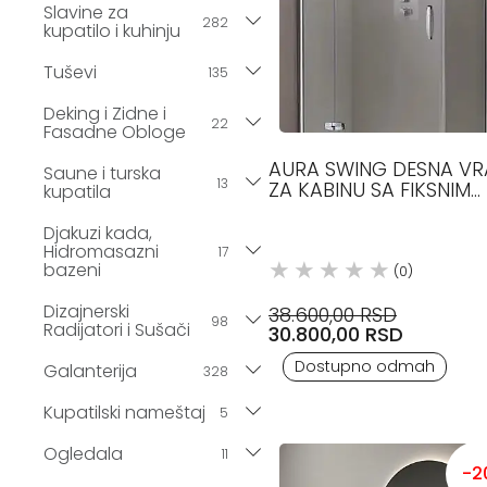
Slavine za
282
kupatilo i kuhinju
Tuševi
135
Deking i Zidne i
22
Fasadne Obloge
AURA SWING DESNA VR
Saune i turska
13
ZA KABINU SA FIKSNIM
kupatila
PANELOM HUPPE
Djakuzi kada,
Hidromasazni
17
bazeni
(0)
Dizajnerski
38.600,00 RSD
98
Radijatori i Sušači
30.800,00 RSD
Dostupno odmah
Galanterija
328
Kupatilski nameštaj
5
Ogledala
11
-2