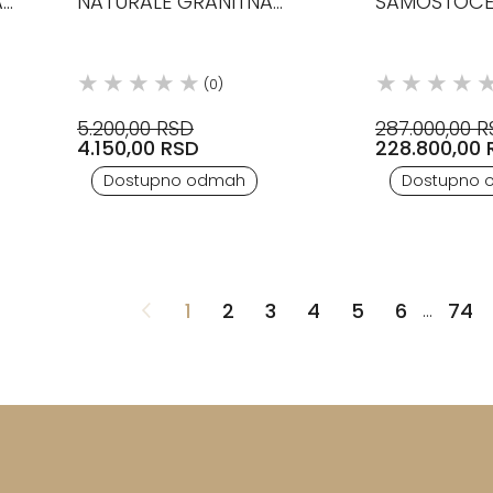
A
NATURALE GRANITNA
SAMOSTOĆEI
KERAMIKA ARIANA
ANTRAX
(0)
5.200,00 RSD
287.000,00 
4.150,00 RSD
228.800,00 
Dostupno odmah
Dostupno 
1
2
3
4
5
6
74
...