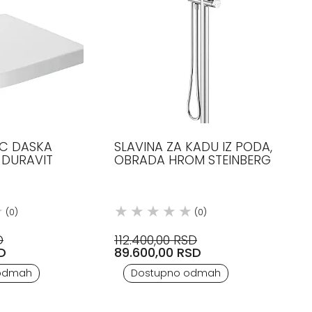
WC DASKA
SLAVINA ZA KADU IZ PODA,
 DURAVIT
OBRADA HROM STEINBERG
(0)
(0)
D
112.400,00 RSD
SD
89.600,00 RSD
odmah
Dostupno odmah