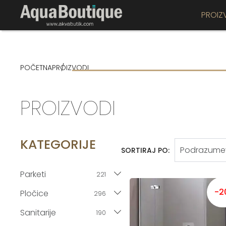
PROIZ
POČETNA
PROIZVODI
PROIZVODI
KATEGORIJE
SORTIRAJ PO:
Parketi
221
-2
Pločice
296
Sanitarije
190