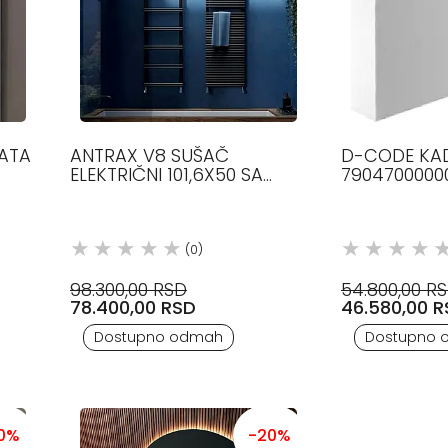
ATA
ANTRAX V8 SUŠAČ
D-CODE KA
ELEKTRIČNI 101,6X50 SA
7904700000
TERMOSTATOM BIAN
(0)
98.300,00 RSD
54.800,00 R
78.400,00 RSD
46.580,00 
Dostupno odmah
Dostupno 
0%
-20%