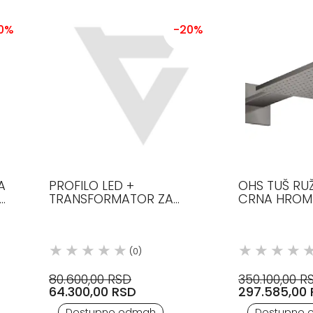
0%
-20%
A
PROFILO LED +
OHS TUŠ RU
TRANSFORMATOR ZA
CRNA HROM 
SAUNU HABITAT,GLASS
AXOR
(0)
80.600,00 RSD
350.100,00 R
64.300,00 RSD
297.585,00
Dostupno odmah
Dostupno 