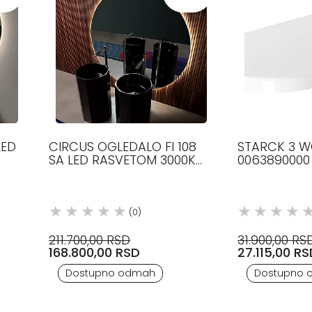
LED
CIRCUS OGLEDALO FI 108
STARCK 3 
SA LED RASVETOM 3000K
0063890000
ANTONIO LUPI
(0)
211.700,00 RSD
31.900,00 RS
168.800,00 RSD
27.115,00 R
Dostupno odmah
Dostupno 