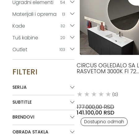
Ugradni elementi
54
Materijali i oprema
13
Kade
32
Tuš kabine
20
Outlet
103
CIRCUS OGLEDALO SA 
FILTERI
RASVETOM 3000K FI 72
ANTONIO LUPI
SERIJA
(0)
SUBTITLE
177.000,00 RSD
141.100,00 RSD
BRENDOVI
Dostupno odmah
OBRADA STAKLA