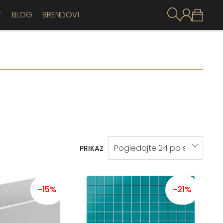
T
BLOG
BRENDOVI
PRIKAZ
-15%
-21%