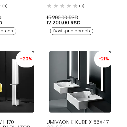
(0)
(0)
D
15.200,00 RSD
D
12.200,00 RSD
odmah
Dostupno odmah
-20%
-21%
 H170
UMIVAONIK KUBE X 55X47