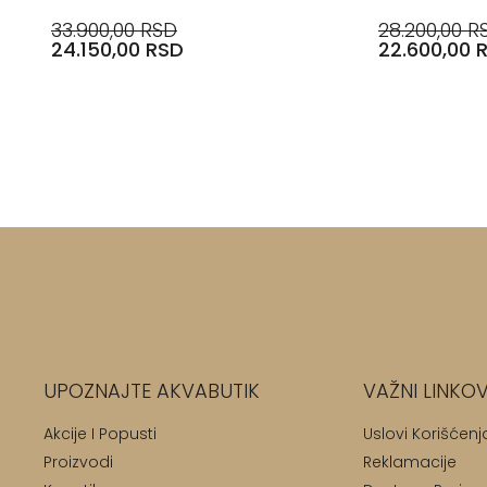
33.900,00 RSD
28.200,00 R
24.150,00 RSD
22.600,00 
UPOZNAJTE AKVABUTIK
VAŽNI LINKOV
Akcije I Popusti
Uslovi Korišćenj
Proizvodi
Reklamacije