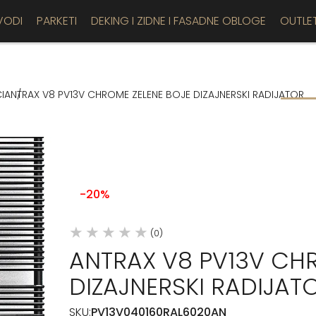
VODI
PARKETI
DEKING I ZIDNE I FASADNE OBLOGE
OUTLE
I
ANTRAX V8 PV13V CHROME ZELENE BOJE DIZAJNERSKI RADIJATOR
-20%
(0)
ANTRAX V8 PV13V CH
DIZAJNERSKI RADIJAT
SKU:
PV13V040160RAL6020AN