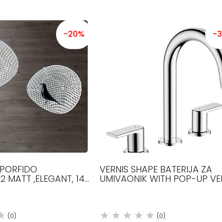
-20%
-
 PORFIDO
VERNIS SHAPE BATERIJA ZA
2 MATT ,ELEGANT, 140
UMIVAONIK WITH POP-UP VE
1200-2100 MM DUŽINE,
SET HROM 71563000 HANSG
LJINE,
(0)
(0)