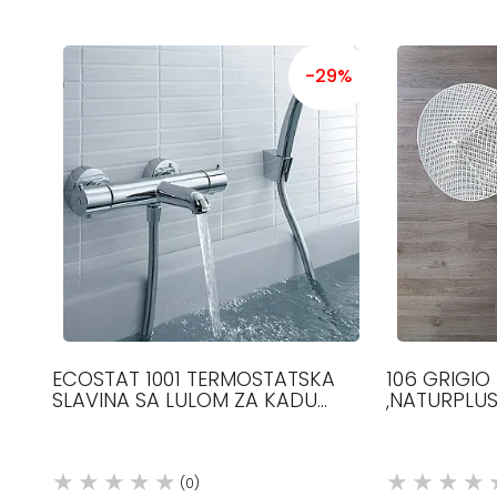
-29%
ECOSTAT 1001 TERMOSTATSKA
106 GRIGIO
SLAVINA SA LULOM ZA KADU
,NATURPLUS
HROM 13201000 HANSGROHE
MM ŠIRINE, 
12.5 MM DEB
(0)