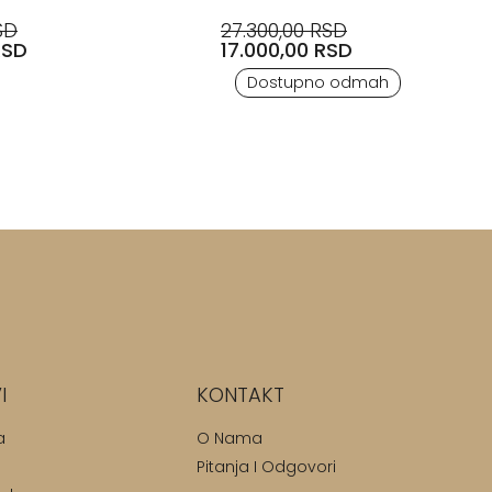
SD
27.300,00 RSD
RSD
17.000,00 RSD
Dostupno odmah
I
KONTAKT
a
O Nama
Pitanja I Odgovori