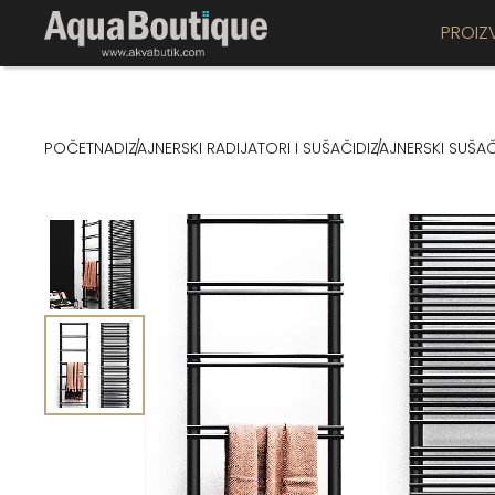
PROIZ
POČETNA
DIZAJNERSKI RADIJATORI I SUŠAČI
DIZAJNERSKI SUŠAČ