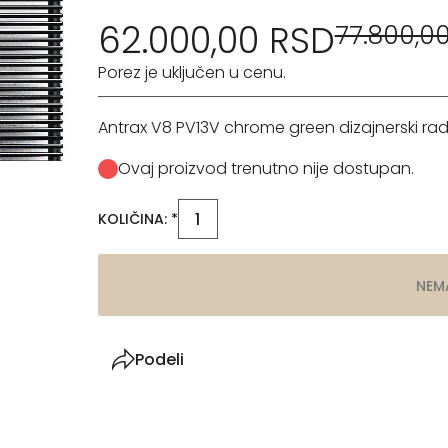
62.000,00 RSD
77.800,0
Porez je uključen u cenu.
Antrax V8 PV13V chrome green dizajnerski rad
Ovaj proizvod trenutno nije dostupan.
KOLIČINA: *
NEM
Podeli