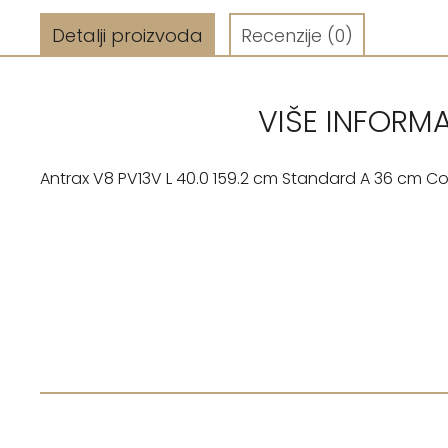
Detalji proizvoda
Recenzije
(0)
VIŠE INFORM
Antrax V8 PV13V L 40.0 159.2 cm Standard A 36 cm C