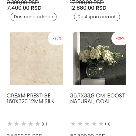
9.300,00 RSD
17.200,00 RSD
7.400,00 RSD
12.880,00 RSD
Dostupno odmah
Dostupno odmah
-20%
-25%
CREAM PRESTIGE
36,7X33,8 CM, BOOST
160X320 12MM SILK
NATURAL, COAL
GRANITNE PLOČICE
RHOMBUS BOJA,
ATLAS CONCORDE
MOZAIK, PLOČICE,
ATLAS CONCORDE
(0)
(0)