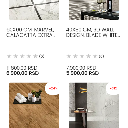
60X60 CM, MARVEL,
40X80 CM, 3D WALL
CALACATTA EXTRA
DESIGN, BLADE WHITE
LAPP BOJA, PLOČICE,
BOJA, MAT, PLOČICE,
ATLAS CONCORDE
ATLAS CONCORDE
(0)
(0)
11.600,00 RSD
7.900,00 RSD
6.900,00 RSD
5.900,00 RSD
-24%
-31%