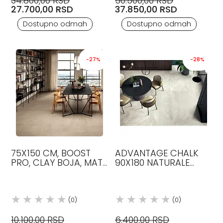
34.800,00 RSD
50.500,00 RSD
27.700,00 RSD
37.850,00 RSD
Dostupno odmah
Dostupno odmah
-27%
-28%
75X150 CM, BOOST
ADVANTAGE CHALK
PRO, CLAY BOJA, MAT,
90X180 NATURALE
PLOČICE, ATLAS
GRANITNA KERAMIKA
CONCORDE
BLUSTYLE
(0)
(0)
10.100,00 RSD
6.400,00 RSD