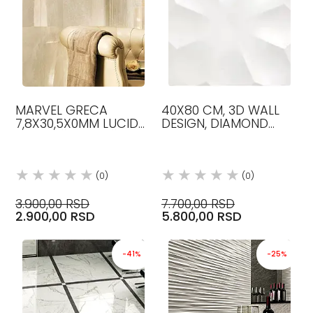
MARVEL GRECA
40X80 CM, 3D WALL
7,8X30,5X0MM LUCIDA
DESIGN, DIAMOND
KERAMIČKE PLOČICE
WHITE DEKORATIVNA
ATLAS CONCORDE
ZIDNA BOJA, MAT,
PLOČICE, ATLAS
CONCORDE
(0)
(0)
3.900,00 RSD
7.700,00 RSD
2.900,00 RSD
5.800,00 RSD
-41%
-25%