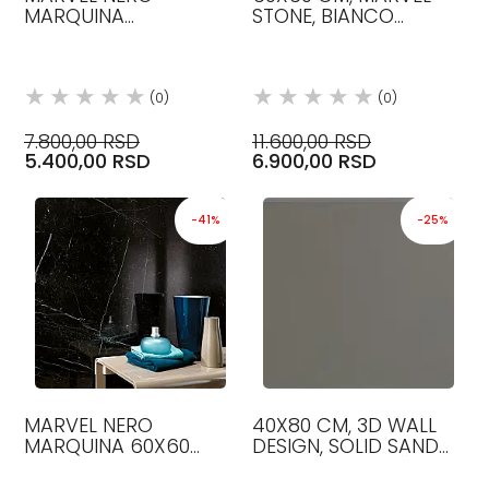
MARQUINA
STONE, BIANCO
60X60X9MM MAT
DOLOMITE LAPP BOJA,
KERAMIČKE PLOČICE
LUX, PLOČICE, ATLAS
ATLAS CONCORDE
CONCORDE
(0)
(0)
7.800,00 RSD
11.600,00 RSD
5.400,00 RSD
6.900,00 RSD
-41%
-25%
MARVEL NERO
40X80 CM, 3D WALL
MARQUINA 60X60
DESIGN, SOLID SAND
LAPP.X9MM LAPPATO
BOJA, MAT, PLOČICE,
KERAMIČKE PLOČICE
ATLAS CONCORDE