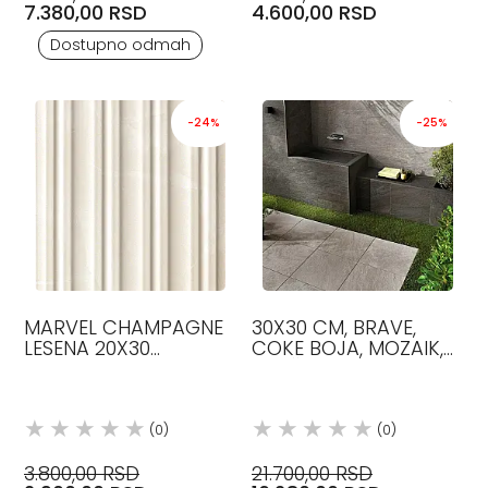
7.380,00 RSD
4.600,00 RSD
Dostupno odmah
-24%
-25%
MARVEL CHAMPAGNE
30X30 CM, BRAVE,
LESENA 20X30
COKE BOJA, MOZAIK,
GRANITNA KERAMIKA
PLOČICE, ATLAS
ATLAS CONCORDE
CONCORDE
(0)
(0)
3.800,00 RSD
21.700,00 RSD