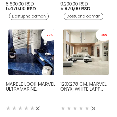
8.600,00 RSD
9.200,00 RSD
5.470,00 RSD
5.970,00 RSD
Dostupno odmah
Dostupno odmah
-20%
-25%
MARBLE LOOK MARVEL
120X278 CM, MARVEL
ULTRAMARINE
ONYX, WHITE LAPP
LAPATTO120X278
BOJA, LUX, PLOČICE,
KERAMIČKE PLOČICE
ATLAS CONCORDE
ATLAS CONCORDE
(0)
(0)