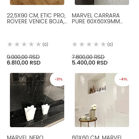
22,5X90 CM, ETIC PRO,
MARVEL CARRARA
ROVERE VENICE BOJA,
PURE 60X60X9MM
PLOČICE, ATLAS
MAT KERAMIČKE
CONCORDE
PLOČICE ATLAS
CONCORDE
(0)
(0)
9.000,00 RSD
7.800,00 RSD
6.810,00 RSD
5.400,00 RSD
-31%
-41%
MARVEL NERO
60X60 CM, MARVEL