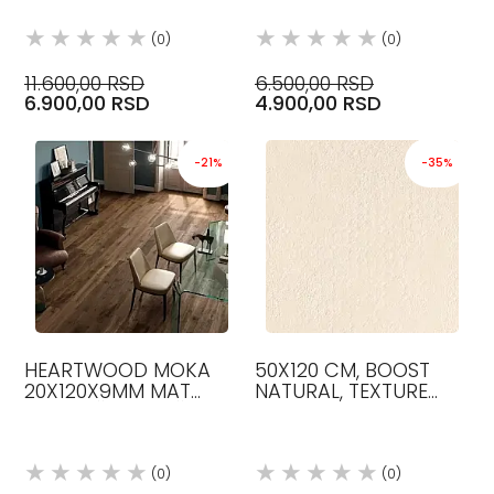
ATLAS CONCORDE
(0)
(0)
11.600,00 RSD
6.500,00 RSD
6.900,00 RSD
4.900,00 RSD
-21%
-35%
HEARTWOOD MOKA
50X120 CM, BOOST
20X120X9MM MAT
NATURAL, TEXTURE
KERAMIČKE PLOČICE
KAOLIN BOJA,
ATLAS CONCORDE
PLOČICE, ATLAS
CONCORDE
(0)
(0)