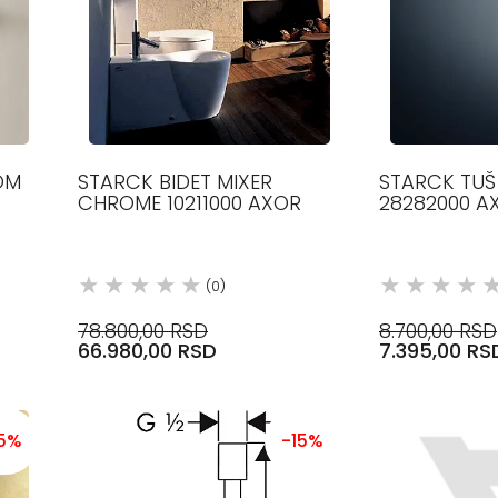
OM
STARCK BIDET MIXER
STARCK TU
CHROME 10211000 AXOR
28282000 A
(0)
78.800,00 RSD
8.700,00 RSD
66.980,00 RSD
7.395,00 RS
15%
-15%