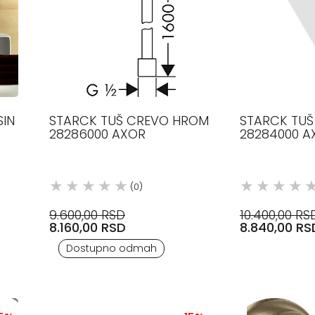
SIN
STARCK TUŠ CREVO HROM
STARCK TU
28286000 AXOR
28284000 A
(0)
9.600,00 RSD
10.400,00 RS
8.160,00 RSD
8.840,00 RS
Dostupno odmah