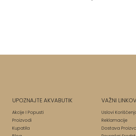
UPOZNAJTE AKVABUTIK
VAŽNI LINKOV
Akcije I Popusti
Uslovi Korišćenj
Proizvodi
Reklamacije
Kupatila
Dostava Proizv