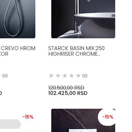
Š CREVO HROM
STARCK BASIN MIX.250
XOR
HIGHRISER CHROME
10129000 AXOR
(0)
(0)
120.500,00 RSD
D
102.425,00 RSD
-15%
-15%