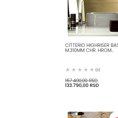
CITTERIO HIGHRISER BA
M.310MM CHR. HROM
39020000 AXOR
(0)
157.400,00 RSD
133.790,00 RSD