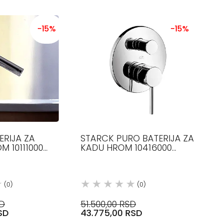
-15%
-15%
ERIJA ZA
STARCK PURO BATERIJA ZA
M 10111000
KADU HROM 10416000
AXOR
(0)
(0)
SD
51.500,00 RSD
SD
43.775,00 RSD