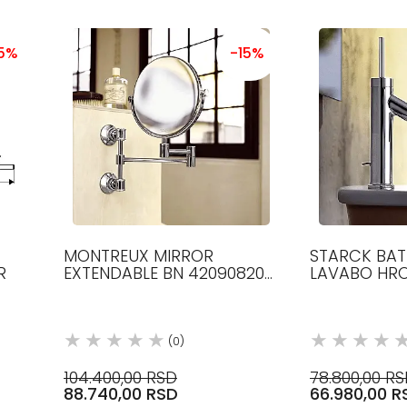
15%
-15%
MONTREUX MIRROR
STARCK BAT
R
EXTENDABLE BN 42090820
LAVABO HRO
AXOR
AXOR
(0)
104.400,00 RSD
78.800,00 R
88.740,00 RSD
66.980,00 R