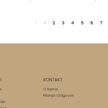
1
2
3
4
5
6
7
I
KONTAKT
a
O Nama
Pitanja I Odgovori
oda