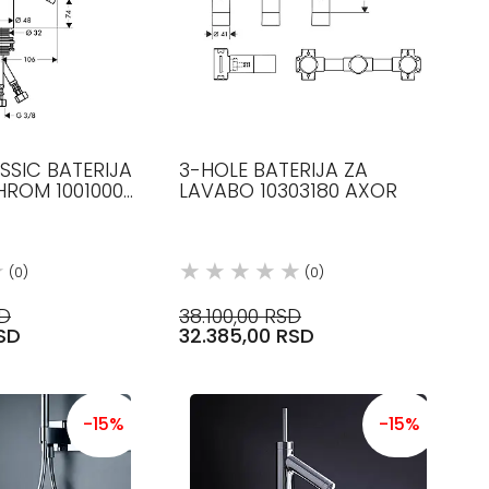
SSIC BATERIJA
3-HOLE BATERIJA ZA
HROM 10010000
LAVABO 10303180 AXOR
(0)
(0)
SD
38.100,00 RSD
SD
32.385,00 RSD
-15%
-15%