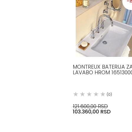
-
MONTREUX BATERIJA Z
LAVABO HROM 1651300
AXOR
(0)
121.600,00 RSD
103.360,00 RSD