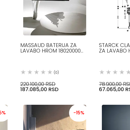
MASSAUD BATERIJA ZA
STARCK CLA
LAVABO HROM 18020000
ZA LAVABO 
AXOR
AXOR
(0)
220.100,00 RSD
78.900,00 R
187.085,00 RSD
67.065,00 R
15%
-15%