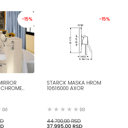
-15%
-15%
MIRROR
STARCK MASKA HROM
E CHROME
10616000 AXOR
XOR
(0)
(0)
SD
44.700,00 RSD
SD
37.995,00 RSD