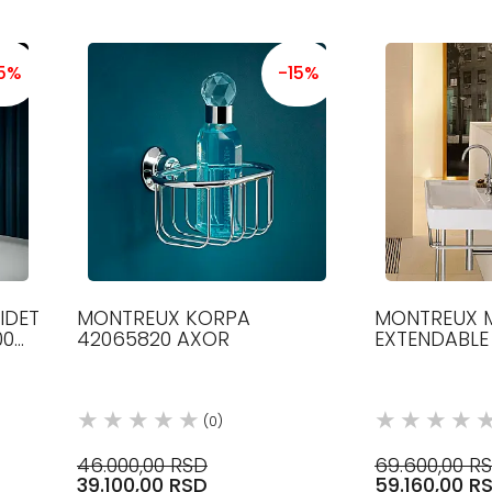
15%
-15%
IDET
MONTREUX KORPA
MONTREUX 
00
42065820 AXOR
EXTENDABL
42090000 A
(0)
46.000,00 RSD
69.600,00 R
39.100,00 RSD
59.160,00 R