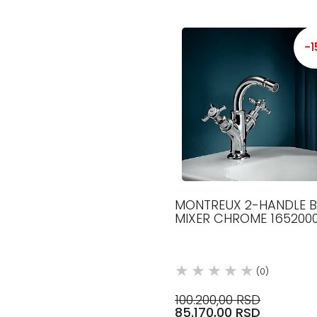
-
MONTREUX 2-HANDLE B
MIXER CHROME 165200
AXOR
(0)
100.200,00 RSD
85.170,00 RSD