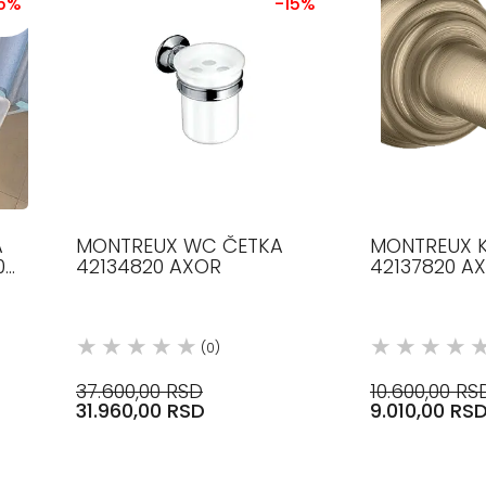
15%
-15%
A
MONTREUX WC ČETKA
MONTREUX 
0
42134820 AXOR
42137820 A
(0)
37.600,00 RSD
10.600,00 RS
31.960,00 RSD
9.010,00 RS