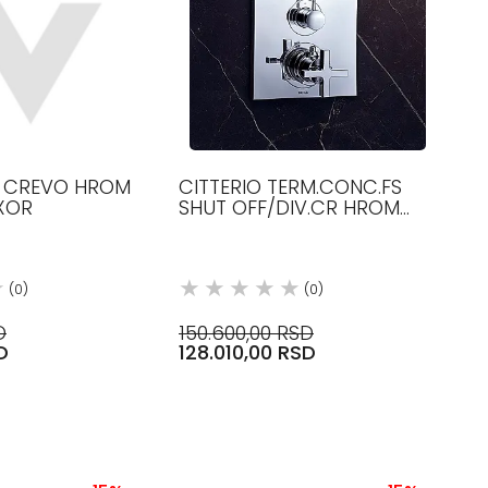
Š CREVO HROM
CITTERIO TERM.CONC.FS
XOR
SHUT OFF/DIV.CR HROM
39725000 AXOR
(0)
(0)
D
150.600,00 RSD
D
128.010,00 RSD