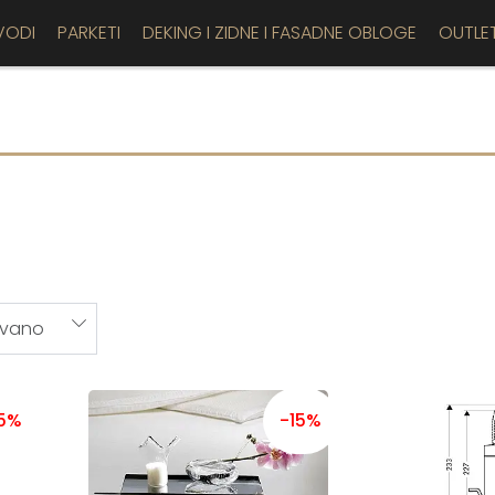
VODI
PARKETI
DEKING I ZIDNE I FASADNE OBLOGE
OUTLE
15%
-15%