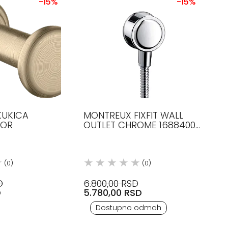
-15%
-15%
KUKICA
MONTREUX FIXFIT WALL
XOR
OUTLET CHROME 16884000
AXOR
(0)
(0)
D
6.800,00 RSD
D
5.780,00 RSD
Dostupno odmah