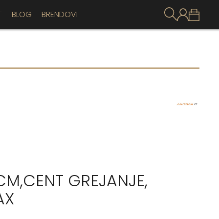
T
BLOG
BRENDOVI
 CM,CENT GREJANJE,
AX