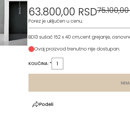
63.800,00 RSD
75.100,00
Porez je uključen u cenu.
BD13 sušač 152 x 40 cm,cent grejanje, osnovn
Ovaj proizvod trenutno nije dostupan.
KOLIČINA: *
NEM
Podeli