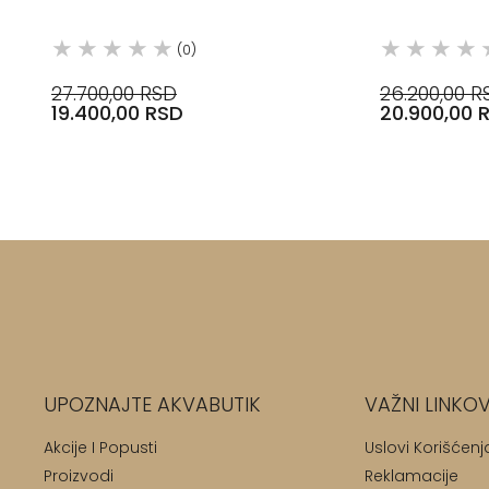
DEBLJINE, H
(0)
27.700,00 RSD
26.200,00 R
19.400,00 RSD
20.900,00 
UPOZNAJTE AKVABUTIK
VAŽNI LINKOV
Akcije I Popusti
Uslovi Korišćenj
Proizvodi
Reklamacije