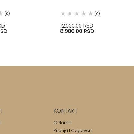
R
(0)
(0)
SD
12.000,00 RSD
RSD
8.900,00 RSD
I
KONTAKT
a
O Nama
Pitanja I Odgovori