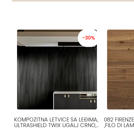
-30%
KOMPOZITNA LETVICE SA LEĐIMA,
082 FIRENZ
ULTRASHIELD TWIX UGALJ CRNO,
,FILO DI LAM
25*197*3000MM
1000-2100 