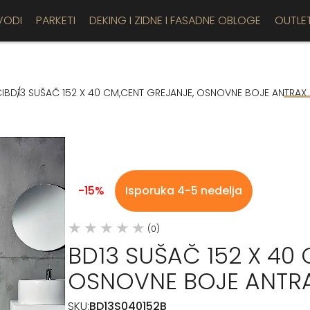
VODI
PARKETI
DEKING I ZIDNE I FASADNE OBLOGE
OUTLE
I
BD13 SUŠAČ 152 X 40 CM,CENT GREJANJE, OSNOVNE BOJE ANTRAX
-15%
Isporuka 4-5 nedelja
(0)
BD13 SUŠAČ 152 X 40
OSNOVNE BOJE ANTR
SKU:
BD13S040152B