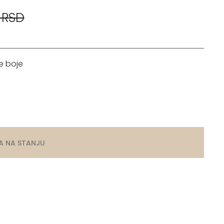
 RSD
e boje
A NA STANJU