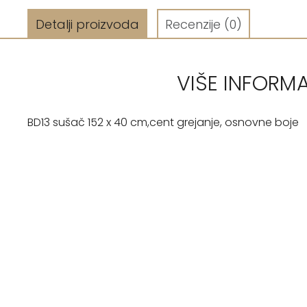
Detalji proizvoda
Recenzije
(0)
VIŠE INFORM
BD13 sušač 152 x 40 cm,cent grejanje, osnovne boje