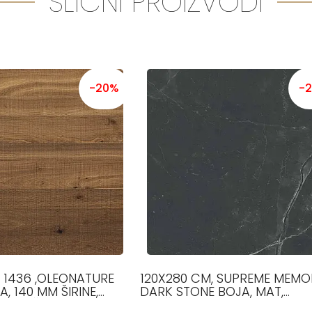
SLIČNI PROIZVODI
-20%
-
E 1436 ,OLEONATURE
120X280 CM, SUPREME MEMOR
A, 140 MM ŠIRINE,
DARK STONE BOJA, MAT,
MM DUŽINE, 12.5 MM
PLOČICE, FLAVIKER