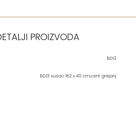
DETALJI PROIZVODA
BD13
BD13 susac 152 x 40 cm,cent grejanj