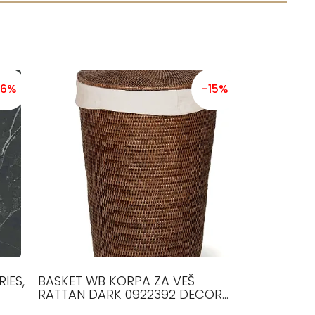
26%
-15%
IES,
BASKET WB KORPA ZA VEŠ
RATTAN DARK 0922392 DECOR
WALTHER