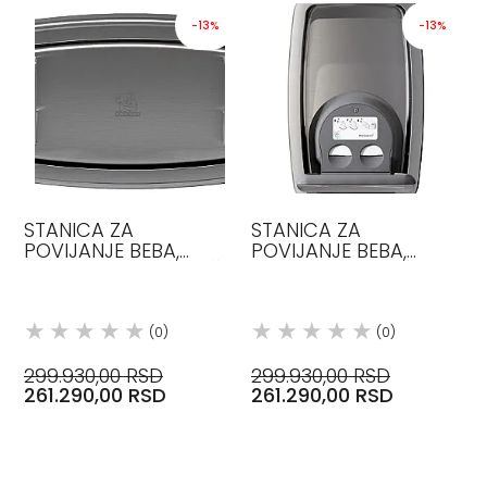
-13%
-13%
STANICA ZA
STANICA ZA
POVIJANJE BEBA,
POVIJANJE BEBA,
HORIZONTALNA, U NIŠI,
VERTIKALNA, U NIŠI,
SS EN NERDJ.CELIK,
BOBRICK
BOBRICK
(0)
(0)
299.930,00 RSD
299.930,00 RSD
261.290,00 RSD
261.290,00 RSD