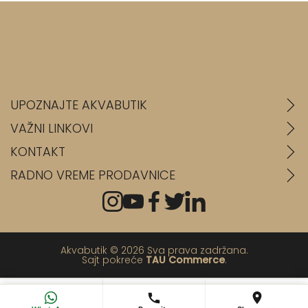
UPOZNAJTE AKVABUTIK
VAŽNI LINKOVI
KONTAKT
RADNO VREME PRODAVNICE
Akvabutik © 2026 Sva prava zadržana.
Sajt pokreće
TAU Commerce
.
💬
📞
📍
WhatsApp
Pozovi
Poseti salon