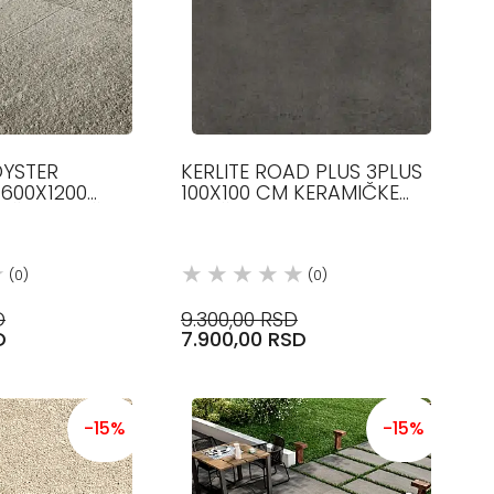
OYSTER
KERLITE ROAD PLUS 3PLUS
 600X1200
100X100 CM KERAMIČKE
IČKE PLOČICE
PLOČICE COTTO D ESTE
TE
(0)
(0)
D
9.300,00 RSD
D
7.900,00 RSD
-15%
-15%