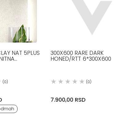
CLAY NAT 5PLUS
300X600 RARE DARK
NITNA
HONED/RTT 6*300X600
OTTO D ESTE
(0)
(0)
D
7.900,00 RSD
odmah