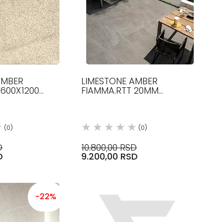
AMBER
LIMESTONE AMBER
 600X1200
FIAMMA.RTT 20MM
IČKE PLOČICE
600X1200 14MM KERAMIČKE
TE
PLOČICE COTTO D ESTE
(0)
(0)
D
10.800,00 RSD
D
9.200,00 RSD
-22%