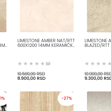
LIMESTONE AMBER NAT/RTT
LIMESTONE 
14MM
600X1200 14MM KERAMIČKE
BLAZED/RTT
PLOČICE COTTO D ESTE
14MM KERAM
COTTO D ES
(0)
10.500,00 RSD
10.900,00 RS
8.900,00 RSD
9.300,00 RS
21%
-27%