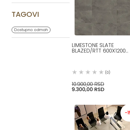
TAGOVI
Dostupno odmah
LIMESTONE SLATE
BLAZED/RTT 600X1200
14MM KERAMIČKE PLOČ
COTTO D ESTE
(0)
10.900,00 RSD
9.300,00 RSD
-