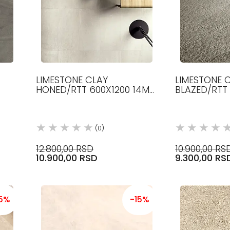
LIMESTONE CLAY
LIMESTONE 
HONED/RTT 600X1200 14MM
BLAZED/RTT
ICE
KERAMIČKE PLOČICE
14MM KERAM
COTTO D ESTE
COTTO D ES
(0)
12.800,00 RSD
10.900,00 RS
10.900,00 RSD
9.300,00 RS
15%
-15%