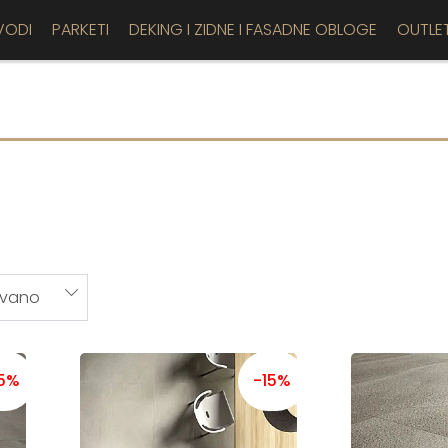
VODI
PARKETI
DEKING I ZIDNE I FASADNE OBLOGE
OUTLE
15%
-15%