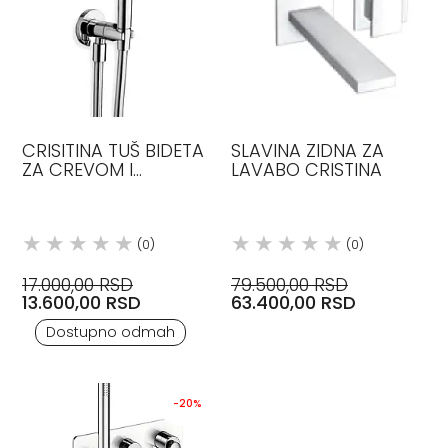
CRISITINA TUŠ BIDETA
SLAVINA ZIDNA ZA
ZA CREVOM I
LAVABO CRISTINA
RUČICOM ZA HLADNU
VODU HROM
(0)
(0)
17.000,00 RSD
79.500,00 RSD
13.600,00 RSD
63.400,00 RSD
Dostupno odmah
-20%