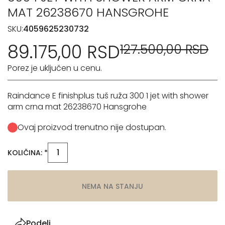
MAT 26238670 HANSGROHE
SKU:
4059625230732
89.175,00 RSD
127.500,00 RSD
Porez je uključen u cenu.
Raindance E finishplus tuš ruža 300 1 jet with shower
arm crna mat 26238670 Hansgrohe
Ovaj proizvod trenutno nije dostupan.
KOLIČINA: *
NEMA NA STANJU
Podeli