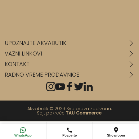
UPOZNAJTE AKVABUTIK
VAŽNI LINKOVI
KONTAKT
RADNO VREME PRODAVNICE
Akvabutik © 2026 Sva prava zadržana.
Sajt pokreće
TAU Commerce
.
💬
📞
📍
WhatsApp
Pozovi
Poseti salon
WhatsApp
Pozovite
Showroom