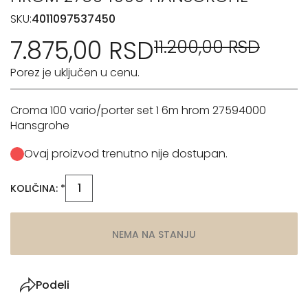
SKU:
4011097537450
7.875,00 RSD
11.200,00 RSD
Porez je uključen u cenu.
Croma 100 vario/porter set 1 6m hrom 27594000
Hansgrohe
Ovaj proizvod trenutno nije dostupan.
KOLIČINA: *
NEMA NA STANJU
Podeli