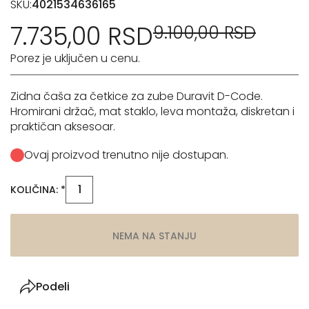
SKU:
4021534636165
7.735,00 RSD
9.100,00 RSD
Porez je uključen u cenu.
Zidna čaša za četkice za zube Duravit D-Code.
Hromirani držač, mat staklo, leva montaža, diskretan i
praktičan aksesoar.
Ovaj proizvod trenutno nije dostupan.
KOLIČINA: *
NEMA NA STANJU
Podeli