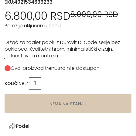
SKU:
4021534636233
6.800,00 RSD
8.000,00 RSD
Porez je uključen u cenu.
Držač za toalet papir iz Duravit D-Code serije bez
poklopca. Kvalitetni hrom, minimalistički dizajn,
jednostavna montaža.
Ovaj proizvod trenutno nije dostupan.
KOLIČINA: *
NEMA NA STANJU
Podeli