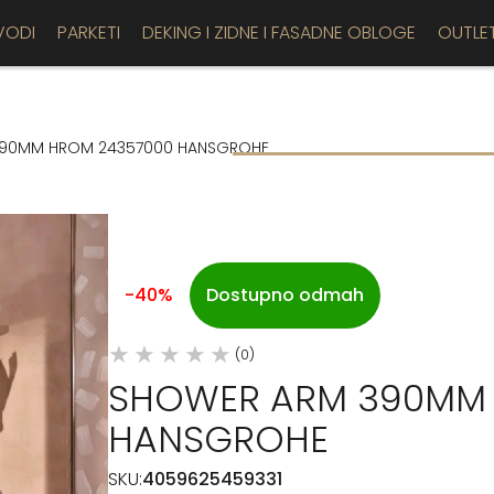
VODI
PARKETI
DEKING I ZIDNE I FASADNE OBLOGE
OUTLE
390MM HROM 24357000 HANSGROHE
-40%
Dostupno odmah
(0)
SHOWER ARM 390MM 
HANSGROHE
SKU:
4059625459331