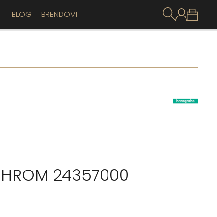
T
BLOG
BRENDOVI
HROM 24357000