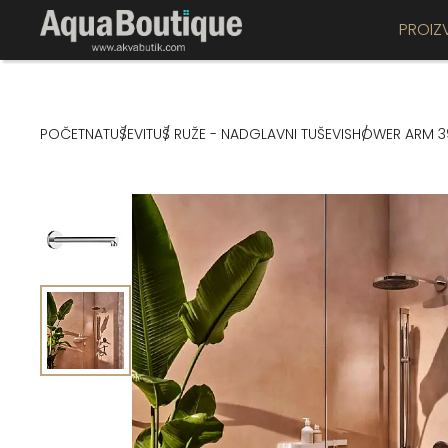
PROIZ
POČETNA
TUŠEVI
TUŠ RUŽE - NADGLAVNI TUŠEVI
SHOWER ARM 