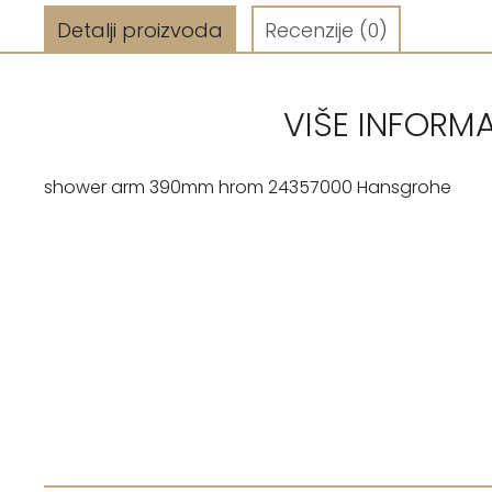
Detalji proizvoda
Recenzije
(0)
VIŠE INFORM
shower arm 390mm hrom 24357000 Hansgrohe