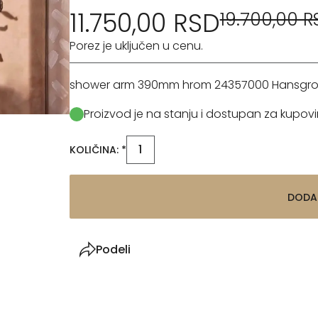
11.750,00 RSD
19.700,00 R
Porez je uključen u cenu.
shower arm 390mm hrom 24357000 Hansgr
Proizvod je na stanju i dostupan za kupovi
KOLIČINA: *
DODA
Podeli