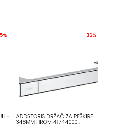
15%
-36%
ULL-
ADDSTORIS DRŽAČ ZA PEŠKIRE
348MM HROM 41744000
HANSGROHE