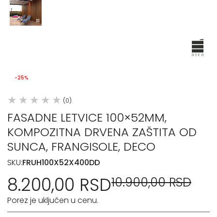
-25%
(0)
FASADNE LETVICE 100×52MM,
KOMPOZITNA DRVENA ZAŠTITA OD
SUNCA, FRANGISOLE, DECO
SKU:
FRUH100X52X400DD
8.200,00 RSD
10.900,00 RSD
Porez je uključen u cenu.