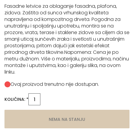
Fasadne letvice za oblaganje fasadna, plafona,
zidova. Zaštita od sunca vrhunskog kvaliteta
napravljena od kompozitnog drveta. Pogodna za
unutrašnju i spoljašnju upotrebu, montira se na
prozore, vrata, terase i staklene zidove sa ciljem da se
smanji uticaj sunčevih zraka i svetlosti u unutrašnjim
prostorijama, pritom dajući jak estetski efekat
prirodnog drveta tikovine.Napomena: Cena je po
metru dužnom. Više o materijalu, proizvodima, načinu
montaže i uputstvima, kao i galeriju slika, na ovom
linku.
Ovaj proizvod trenutno nije dostupan.
KOLIČINA: *
NEMA NA STANJU