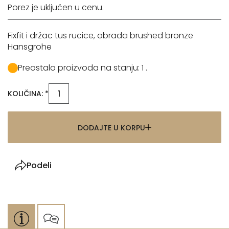
Porez je uključen u cenu.
Fixfit i držac tus rucice, obrada brushed bronze
Hansgrohe
Preostalo proizvoda na stanju: 1 .
KOLIČINA: *
DODAJTE U KORPU
Podeli