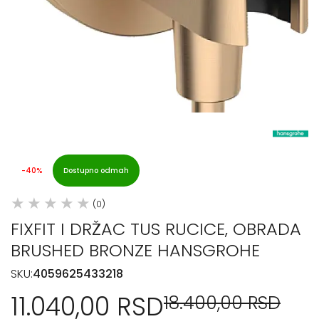
-40%
Dostupno odmah
(0)
FIXFIT I DRŽAC TUS RUCICE, OBRADA
BRUSHED BRONZE HANSGROHE
SKU:
4059625433218
11.040,00 RSD
18.400,00 RSD