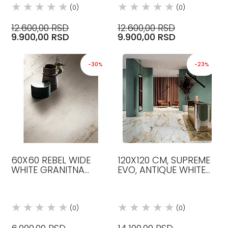
(0)
(0)
12.600,00 RSD
12.600,00 RSD
9.900,00 RSD
9.900,00 RSD
-30%
-23%
60X60 REBEL WIDE
120X120 CM, SUPREME
WHITE GRANITNA
EVO, ANTIQUE WHITE
PLOČICA FLAVIKER
BOJA, 3D ANTICATO,
PLOČICE, FLAVIKER
(0)
(0)