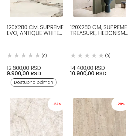
120X280 CM, SUPREME
120X280 CM, SUPREME
EVO, ANTIQUE WHITE
TREASURE, HEDONISM
BOJA, SOFT, PLOČICE,
PURE ONYX BOJA, LUX,
FLAVIKER
PLOČICE, FLAVIKER
(0)
(0)
12.600,00 RSD
14.400,00 RSD
9.900,00 RSD
10.900,00 RSD
Dostupno odmah
-24%
-29%