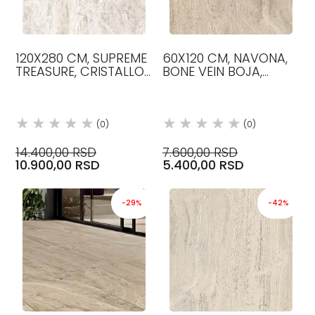
120X280 CM, SUPREME
60X120 CM, NAVONA,
TREASURE, CRISTALLO
BONE VEIN BOJA,
BOJA, LUX, PLOČICE,
PROTIVKLIZNA R11,
FLAVIKER
PLOČICE, FLAVIKER
(0)
(0)
14.400,00 RSD
7.600,00 RSD
10.900,00 RSD
5.400,00 RSD
-29%
-42%