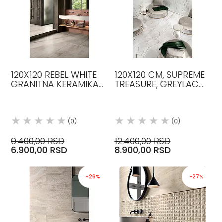
120X120 REBEL WHITE
120X120 CM, SUPREME
GRANITNA KERAMIKA
TREASURE, GREYLAC
FLAVIKER
PLATINUM BOJA, LUX,
PLOČICE, FLAVIKER
(0)
(0)
9.400,00 RSD
12.400,00 RSD
6.900,00 RSD
8.900,00 RSD
-26%
-27%