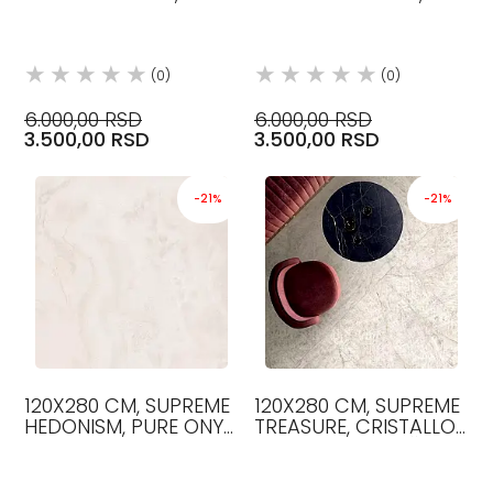
PROTIVKLIZNA R11,
PROTIVKLIZNA R11,
PLOČICE, FLAVIKER
PLOČICE, FLAVIKER
(0)
(0)
6.000,00 RSD
6.000,00 RSD
3.500,00 RSD
3.500,00 RSD
-21%
-21%
120X280 CM, SUPREME
120X280 CM, SUPREME
HEDONISM, PURE ONYX
TREASURE, CRISTALLO
SFT BOJA, SOFT,
BOJA, SOFT, PLOČICE,
PLOČICE, FLAVIKER
FLAVIKER