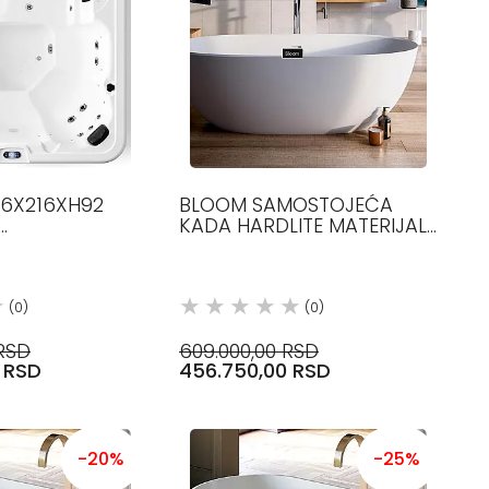
16X216XH92
BLOOM SAMOSTOJEĆA
KADA HARDLITE MATERIJAL,
NI BAZEN
170X80 GLASS
(0)
(0)
 RSD
609.000,00 RSD
0 RSD
456.750,00 RSD
-20%
-25%