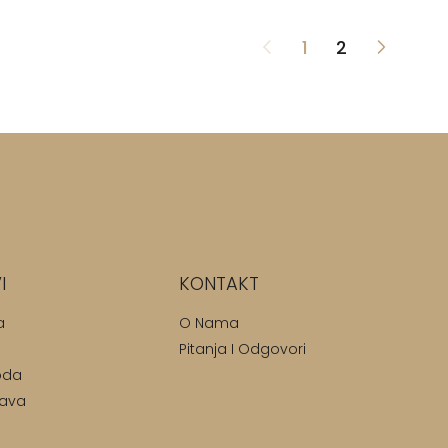
1
2
I
KONTAKT
a
O Nama
Pitanja I Odgovori
oda
tava