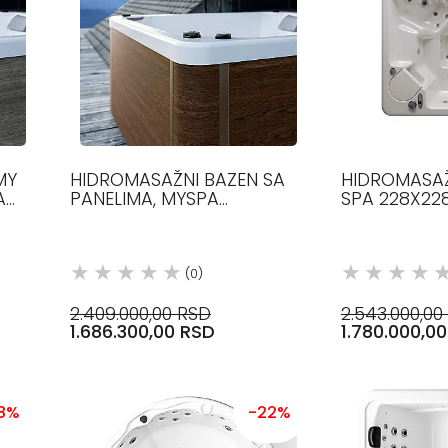
MY
HIDROMASAŽNI BAZEN SA
HIDROMASAŽ
A
PANELIMA, MYSPA
SPA 228X228
215X215X92 GLASS 1989
PANELIMA, 
9
GLASS1989
(0)
2.409.000,00 RSD
2.543.000,00
1.686.300,00 RSD
1.780.000,0
18%
-22%