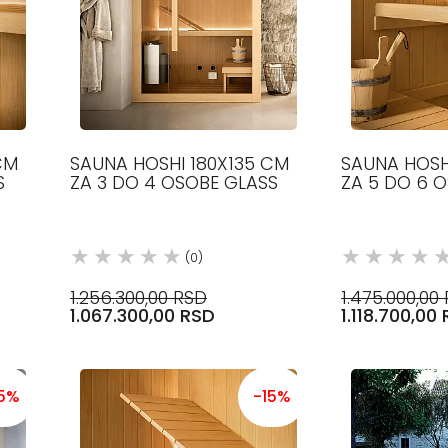
CM
SAUNA HOSHI 180X135 CM
SAUNA HOSH
S
ZA 3 DO 4 OSOBE GLASS
ZA 5 DO 6 
(0)
1.256.300,00 RSD
1.475.000,00
1.067.300,00 RSD
1.118.700,00
15%
-15%