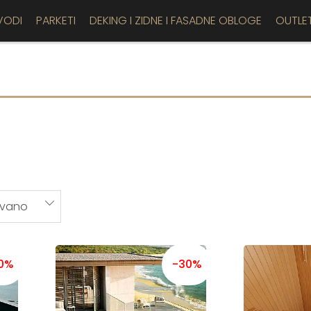
VODI
PARKETI
DEKING I ZIDNE I FASADNE OBLOGE
OUTLE
0%
-30%