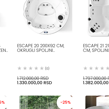
4
ESCAPE 20 200X92 CM,
ESCAPE 21 2
ZEN
OKRUGLI SPOLJNI
CM, SPOLJNI
HIDROMASAŽNI BAZEN
HIDROMASAŽ
GLASS 1989
GLASS 1989
(0)
1.712.000,00 RSD
1.797.000,00
1.330.000,00 RSD
1.382.000,0
5%
-25%