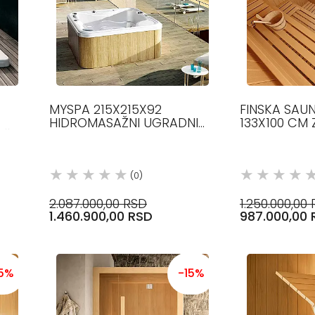
MYSPA 215X215X92
FINSKA SAU
HIDROMASAŽNI UGRADNI
133X100 CM
AŽNI
BAZEN GLASS 1989
GLASS
(0)
2.087.000,00 RSD
1.250.000,00
1.460.900,00 RSD
987.000,00 
15%
-15%