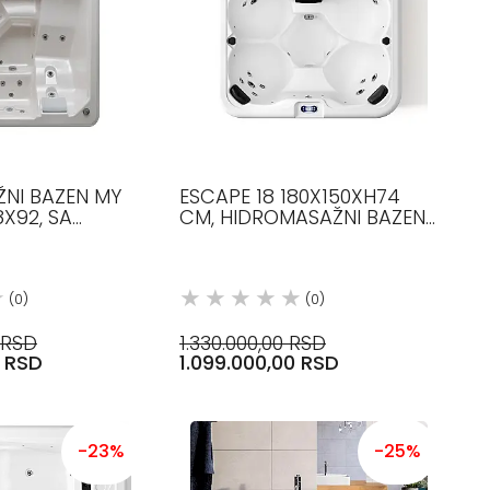
NI BAZEN MY
ESCAPE 18 180X150XH74
X92, SA
CM, HIDROMASAŽNI BAZEN
ZA 5 OSOBA
GLASS 1989
(0)
(0)
 RSD
1.330.000,00 RSD
0 RSD
1.099.000,00 RSD
-23%
-25%