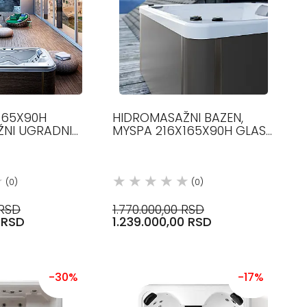
165X90H
HIDROMASAŽNI BAZEN,
NI UGRADNI
MYSPA 216X165X90H GLASS
S 1989
1989
(0)
(0)
 RSD
1.770.000,00 RSD
0 RSD
1.239.000,00 RSD
-30%
-17%