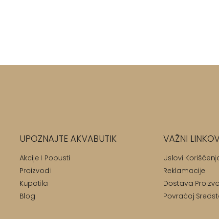
UPOZNAJTE AKVABUTIK
VAŽNI LINKOV
Akcije I Popusti
Uslovi Korišćenj
Proizvodi
Reklamacije
Kupatila
Dostava Proizv
Blog
Povraćaj Sreds