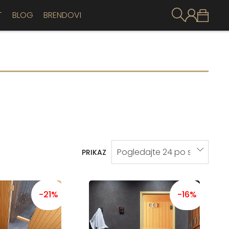
T
BLOG
BRENDOVI
PRIKAZ
-21%
-16%