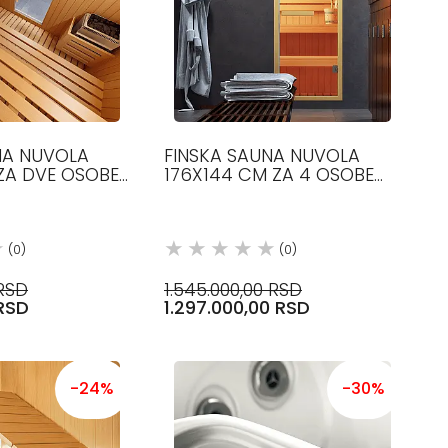
NA NUVOLA
FINSKA SAUNA NUVOLA
 ZA DVE OSOBE
176X144 CM ZA 4 OSOBE
GLASS
(0)
(0)
 RSD
1.545.000,00 RSD
RSD
1.297.000,00 RSD
-24%
-30%