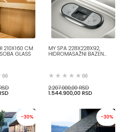
I 210X160 CM
MY SPA 228X228X92,
OSOBA GLASS
HIDROMASAŽNI BAZEN
GLASS1989
(0)
(0)
 RSD
2.207.000,00 RSD
 RSD
1.544.900,00 RSD
-30%
-30%