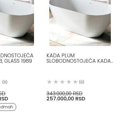
ODNOSTOJEĆA
KADA PLUM
, GLASS 1989
SLOBODNOSTOJEĆA KADA
155X75, BELA MINERALIT
GLASS
(0)
(0)
RSD
343.000,00 RSD
RSD
257.000,00 RSD
odmah