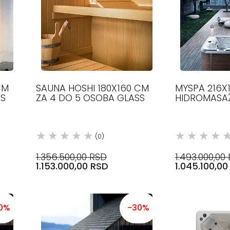
CM
SAUNA HOSHI 180X160 CM
MYSPA 216X
SS
ZA 4 DO 5 OSOBA GLASS
HIDROMASAŽ
BAZEN GLAS
(0)
1.356.500,00 RSD
1.493.000,00
1.153.000,00 RSD
1.045.100,0
0%
-30%