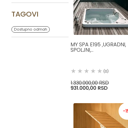
TAGOVI
Dostupno odmah
MY SPA E195 ,UGRADNI,
SPOLJNI,
186X186X90,HIDROMAS
BAZEN GLASS1989
(0)
1.330.000,00 RSD
931.000,00 RSD
-