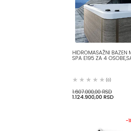
HIDROMASAŽNI BAZEN 
SPA E195 ZA 4 OSOBE,S
PANELIMA, SPOLJNI,
186X186X90, GLASS198
(0)
1.607.000,00 RSD
1.124.900,00 RSD
-