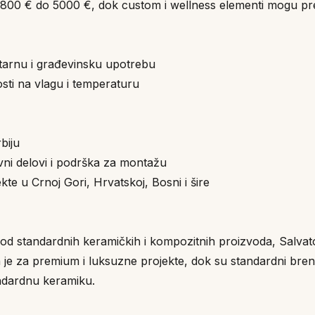
00 € do 5000 €, dok custom i wellness elementi mogu pre
itarnu i građevinsku upotrebu
sti na vlagu i temperaturu
biju
rvni delovi i podrška za montažu
e u Crnoj Gori, Hrvatskoj, Bosni i šire
ku od standardnih keramičkih i kompozitnih proizvoda, Salva
n je za premium i luksuzne projekte, dok su standardni br
andardnu keramiku.