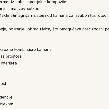
mer iz Italije i specijalne kompozite:
ranim i mat završetkom
Maxfine)integrisani sistemi od kamena za lavabo i tuš, otpo
je, poliranje i obradu ivica, što omogućava preciznost i pe
i luksuzne kombinacije kamena
ess prostore
interijera
nost
dencije
ojekata