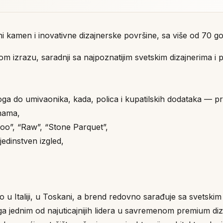
ni kamen i inovativne dizajnerske površine, sa više od 70 g
m izrazu, saradnji sa najpoznatijim svetskim dizajnerima i 
a do umivaonika, kada, polica i kupatilskih dodataka — pre
nama,
oo”, “Raw”, “Stone Parquet”,
edinstven izgled,
ivo u Italiji, u Toskani, a brend redovno sarađuje sa svetski
 jednim od najuticajnijih lidera u savremenom premium di