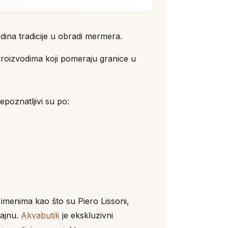
odina tradicije u obradi mermera.
proizvodima koji pomeraju granice u
poznatljivi su po:
m imenima kao što su Piero Lissoni,
zajnu.
Akvabutik
je ekskluzivni