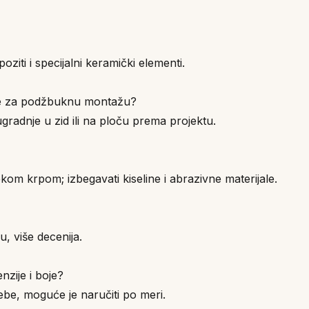
ziti i specijalni keramički elementi.
aboe za podžbuknu montažu?
radnje u zid ili na ploču prema projektu.
m krpom; izbegavati kiseline i abrazivne materijale.
u, više decenija.
nzije i boje?
ebe, moguće je naručiti po meri.