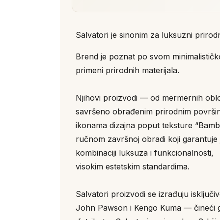
Salvatori je sinonim za luksuzni prirod
Brend je poznat po svom minimalističko
primeni prirodnih materijala.
Njihovi proizvodi — od mermernih oblog
savršeno obrađenim prirodnim površi
ikonama dizajna poput teksture “Bamb
ručnom završnoj obradi koji garantuje j
kombinaciji luksuza i funkcionalnosti,
visokim estetskim standardima.
Salvatori proizvodi se izrađuju isključ
John Pawson i Kengo Kuma — čineći ga