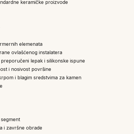
andardne keramičke proizvode
e
mermernih elemenata
rane ovlašćenog instalatera
i preporučeni lepak i silikonske ispune
ost i nosivost površine
rpom i blagim sredstvima za kamen
le
m segment
a i završne obrade