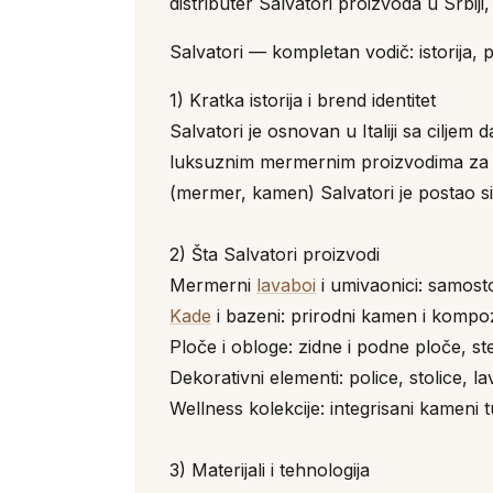
distributer Salvatori proizvoda u Srbiji
Salvatori — kompletan vodič: istorija, pr
1) Kratka istorija i brend identitet
Salvatori je osnovan u Italiji sa cilje
luksuznim mermernim proizvodima za kup
(mermer, kamen) Salvatori je postao s
2) Šta Salvatori proizvodi
Mermerni
lavaboi
i umivaonici: samosto
Kade
i bazeni: prirodni kamen i kompozi
Ploče i obloge: zidne i podne ploče, ste
Dekorativni elementi: police, stolice, 
Wellness kolekcije: integrisani kameni 
3) Materijali i tehnologija