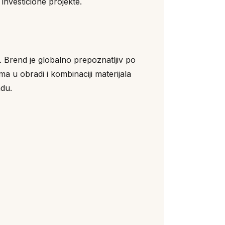
 investicione projekte.
n. Brend je globalno prepoznatljiv po
a u obradi i kombinaciji materijala
adu.