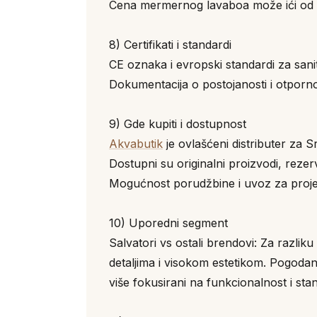
Cena mermernog lavaboa može ići od 8
8) Certifikati i standardi
CE oznaka i evropski standardi za san
Dokumentacija o postojanosti i otporno
9) Gde kupiti i dostupnost
Akvabutik
je ovlašćeni distributer za Sr
Dostupni su originalni proizvodi, reze
Mogućnost porudžbine i uvoz za projekt
10) Uporedni segment
Salvatori vs ostali brendovi: Za razli
detaljima i visokom estetikom. Pogoda
više fokusirani na funkcionalnost i st