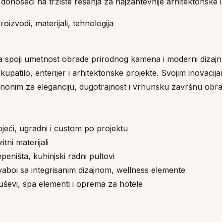
, donoseći na tržište rešenja za najzahtevnije arhitektonske i
oizvodi, materijali, tehnologija
m da spoji umetnost obrade prirodnog kamena i moderni dizaj
atilo, enterijer i arhitektonske projekte. Svojim inovacijam
inonim za eleganciju, dugotrajnost i vrhunsku završnu obr
jeći, ugradni i custom po projektu
tni materijali
peništa, kuhinjski radni pultovi
lavaboi sa integrisanim dizajnom, wellness elemente
tuševi, spa elementi i oprema za hotele