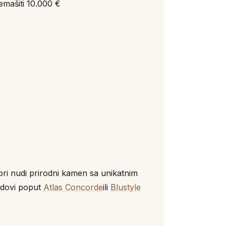
mašiti 10.000 €
tori nudi prirodni kamen sa unikatnim
endovi poput
Atlas Concorde
ili
Blustyle