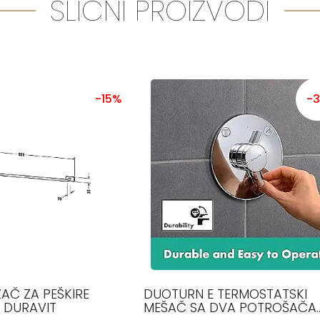
SLIČNI PROIZVODI
-15%
-
AČ ZA PEŠKIRE
DUOTURN E TERMOSTATSKI
 DURAVIT
MEŠAČ SA DVA POTROŠAČA