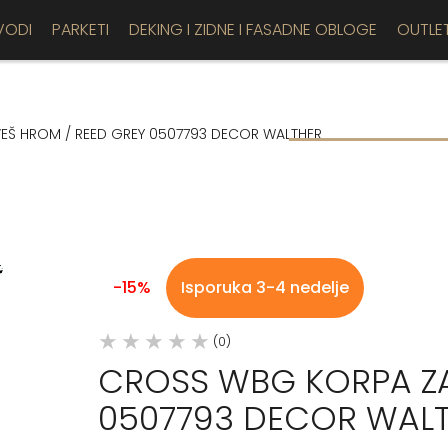
VODI
PARKETI
DEKING I ZIDNE I FASADNE OBLOGE
OUTLE
EŠ HROM / REED GREY 0507793 DECOR WALTHER
-15%
Isporuka 3-4 nedelje
(0)
CROSS WBG KORPA ZA
0507793 DECOR WAL