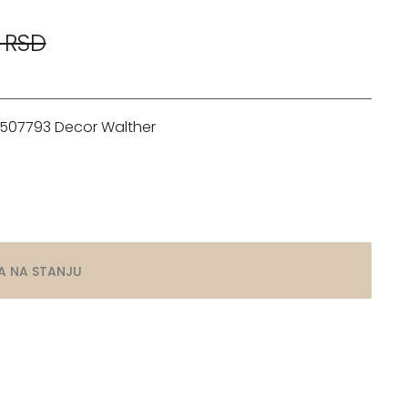
 RSD
507793 Decor Walther
A NA STANJU