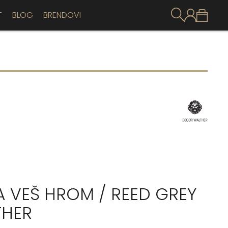
T
BLOG
BRENDOVI
 VEŠ HROM / REED GREY
THER