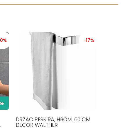
30%
-17%
DRŽAČ PEŠKIRA, HROM, 60 CM
DECOR WALTHER