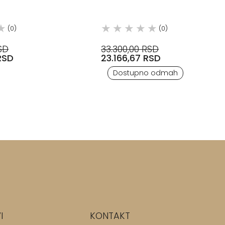
HROM 75417000 HANSGROHE
(0)
(0)
SD
33.300,00 RSD
RSD
23.166,67 RSD
Dostupno odmah
I
KONTAKT