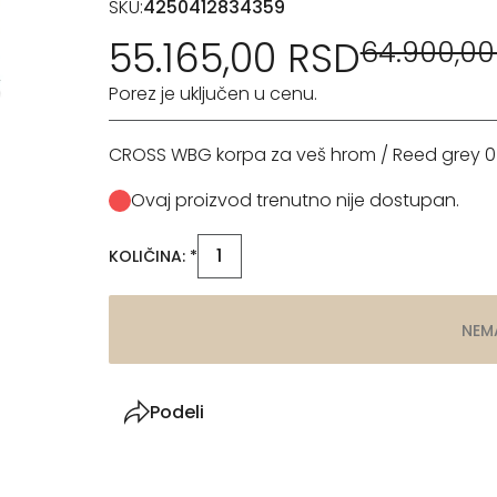
SKU:
4250412834359
55.165,00 RSD
64.900,00
Porez je uključen u cenu.
CROSS WBG korpa za veš hrom / Reed grey 0
Ovaj proizvod trenutno nije dostupan.
KOLIČINA: *
NEM
Podeli