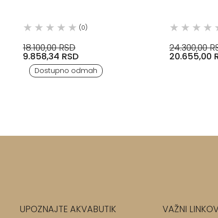
(0)
18.100,00 RSD
24.300,00 R
9.858,34 RSD
20.655,00 
Dostupno odmah
UPOZNAJTE AKVABUTIK
VAŽNI LINKOV