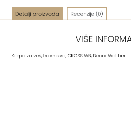
Detalji proizvoda
Recenzije
(0)
VIŠE INFORM
Korpa za veš, hrom siva, CROSS WB, Decor Walther