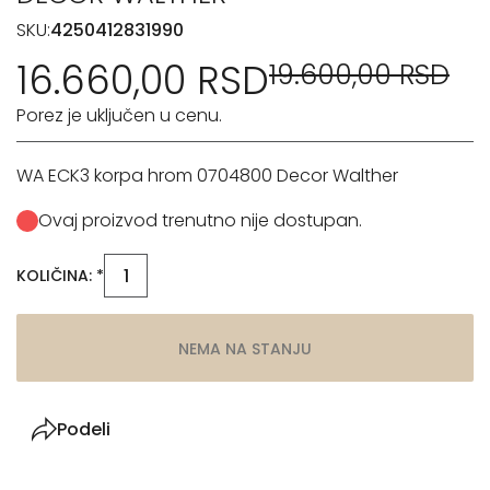
SKU:
4250412831990
16.660,00 RSD
19.600,00 RSD
Porez je uključen u cenu.
WA ECK3 korpa hrom 0704800 Decor Walther
Ovaj proizvod trenutno nije dostupan.
KOLIČINA: *
NEMA NA STANJU
Podeli