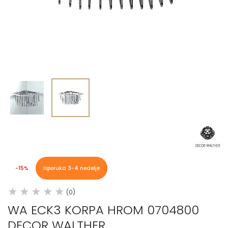
-15%
Isporuka 3-4 nedelje
(0)
WA ECK3 KORPA HROM 0704800
DECOR WALTHER