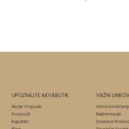
UPOZNAJTE AKVABUTIK
VAŽNI LINKOV
Akcije I Popusti
Uslovi Korišćenj
Proizvodi
Reklamacije
Kupatila
Dostava Proizv