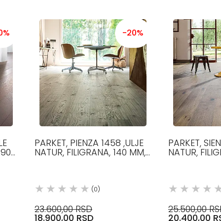
0%
-20%
LE
PARKET, PIENZA 1458 ,ULJE
PARKET, SIEN
 90
NATUR, FILIGRANA, 140 MM,
NATUR, FILI
MM,
1200-2100 MM, 12.5 MM,
1500-2300 M
HRAST
HRAST
(0)
23.600,00 RSD
25.500,00 R
18.900,00 RSD
20.400,00 R