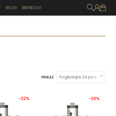
T
BLOG
BRENDOVI
PRIKAZ
-22%
-20%