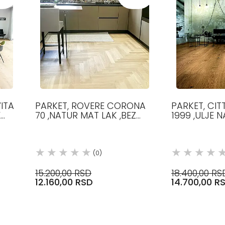
ITA
PARKET, ROVERE CORONA
PARKET, CIT
E
70 ,NATUR MAT LAK ,BEZ
1999 ,ULJE N
ČVOROVA, 70 MM, 490-600
FILIGRANA, 1
MM, 12.5 MM, HRAST
2100 MM, 12
(0)
15.200,00 RSD
18.400,00 RS
12.160,00 RSD
14.700,00 R