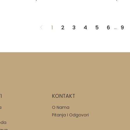
1
2
3
4
5
6
9
...
I
KONTAKT
a
O Nama
Pitanja I Odgovori
oda