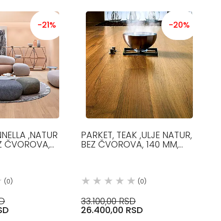
-21%
-20%
NNELLA ,NATUR
PARKET, TEAK ,ULJE NATUR,
EZ ČVOROVA,
BEZ ČVOROVA, 140 MM,
0-2400 MM, 12.5
1000-1800 MM, 12.5 MM,
TIKOVINA PARKET
(0)
(0)
SD
33.100,00 RSD
SD
26.400,00 RSD