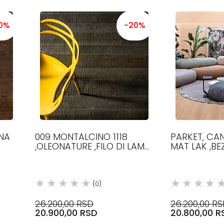
0%
-20%
NA
009 MONTALCINO 1118
PARKET, CA
,OLEONATURE ,FILO DI LAMA,
MAT LAK ,B
140 MM ŠIRINE, 1000-2100
190 MM, 150
 MM
MM DUŽINE, 12.5 MM
MM, HRAST
DEBLJINE,
(0)
26.200,00 RSD
26.200,00 R
20.900,00 RSD
20.800,00 R