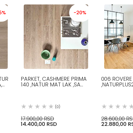
5%
-20%
TUR
PARKET, CASHMERE PRIMA
006 ROVERE 
,
140 ,NATUR MAT LAK ,SA
,NATURPLUS2
2.5
ČVORIĆIMA, 140 MM, 1200-
MM ŠIRINE, 
1800 MM, 9 MM, HRAST
DUŽINE, 12.5
(0)
17.900,00 RSD
28.600,00 R
14.400,00 RSD
22.880,00 R