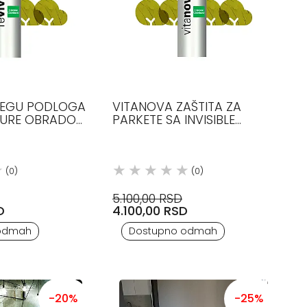
NEGU PODLOGA
VITANOVA ZAŠTITA ZA
TURE OBRADOM
PARKETE SA INVISIBLE
ORDANO
TOUCH LISTONE GIORDANO
(0)
(0)
5.100,00 RSD
D
4.100,00 RSD
odmah
Dostupno odmah
-20%
-25%