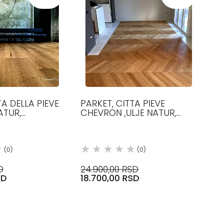
TA DELLA PIEVE
PARKET, CITTA PIEVE
ATUR,
CHEVRON ,ULJE NATUR,
40 MM, 1200-
FILIGRANA, 140 MM, 83.5
.5 MM, HRAST
MM, 12.5 MM, HRAST
(0)
(0)
D
24.900,00 RSD
SD
18.700,00 RSD