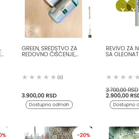
L
GREEN, SREDSTVO ZA
REVIVO ZA 
E
REDOVNO ČIŠĆENJE,
SA OLEONA
LISTONE GIORDANO
LISTONE GI
(0)
3.700,00 RSD
3.900,00 RSD
2.900,00 RS
Dostupno odmah
Dostupno 
0%
-20%