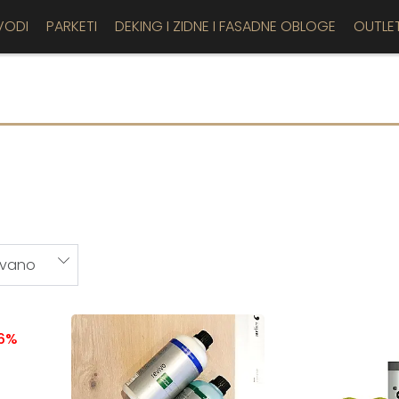
VODI
PARKETI
DEKING I ZIDNE I FASADNE OBLOGE
OUTLE
16%