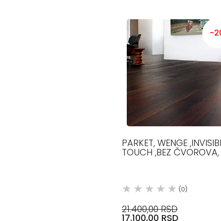
-2
PARKET, WENGE ,INVISIB
TOUCH ,BEZ ČVOROVA,
MM, 490-1200 MM, 12.5 
VENGE PARKET
(0)
21.400,00 RSD
17.100,00 RSD