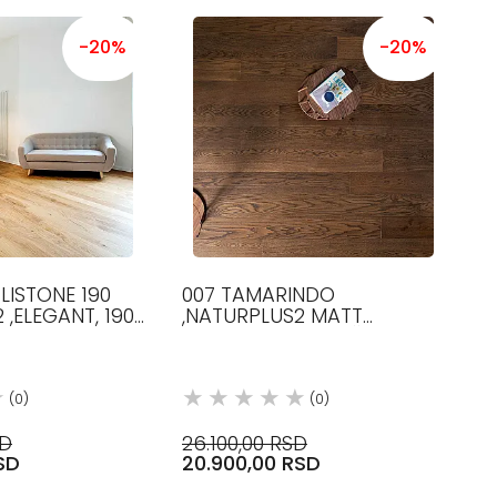
-20%
-20%
LISTONE 190
007 TAMARINDO
 ,ELEGANT, 190
,NATURPLUS2 MATT
1500-2400 MM
,ELEGANT, 140 MM ŠIRINE,
 MM DEBLJINE, H
1200-2100 MM DUŽINE, 12.5
MM DEBLJINE, HRAST
(0)
(0)
SD
26.100,00 RSD
SD
20.900,00 RSD