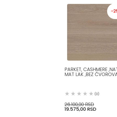
-2
PARKET, CASHMERE ,NA
MAT LAK ,BEZ ČVOROVA
140 MM, 1200-2100 MM, 1
MM, HRAST
(0)
26.100,00 RSD
19.575,00 RSD