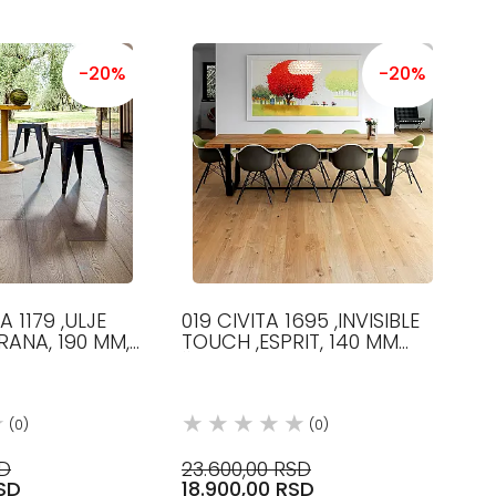
-20%
-20%
A 1179 ,ULJE
019 CIVITA 1695 ,INVISIBLE
GRANA, 190 MM,
TOUCH ,ESPRIT, 140 MM
M, 12.5 MM,
ŠIRINE, 1000-2100 MM
DUŽINE, 12.5 MM DEBLJINE,
HRAS
(0)
(0)
SD
23.600,00 RSD
SD
18.900,00 RSD