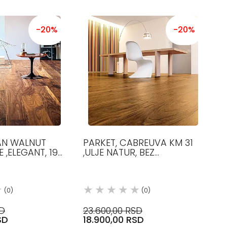
-20%
-20%
AN WALNUT
PARKET, CABREUVA KM 31
 ,ELEGANT, 190
,ULJE NATUR, BEZ
1500-2100 MM
ČVOROVA, 90 MM, 490-
 MM DEBLJINE,
1200 MM, 12.5 MM,
CABREUVA PARKET
(0)
(0)
SD
23.600,00 RSD
SD
18.900,00 RSD