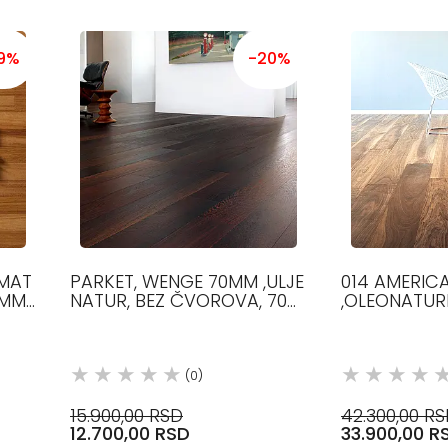
19%
-20%
 MAT
PARKET, WENGE 70MM ,ULJE
014 AMERIC
 MM,
NATUR, BEZ ČVOROVA, 70
,OLEONATURE
MM, 350-600 MM, 12.5 MM,
MM ŠIRINE, 
VENGE PARKET
DUŽINE, 12.5
AMER
(0)
15.900,00 RSD
42.300,00 R
12.700,00 RSD
33.900,00 R