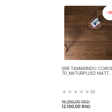
-2
008 TAMARINDO CORO
70 ,NATURPLUS2 MATT
,ELEGANT, 70 MM ŠIRINE,
490-600 MM DUŽINE, 9
DEBLJINE, H
(0)
15.200,00 RSD
12.100,00 RSD