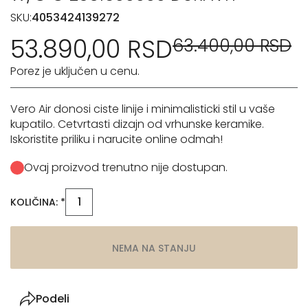
SKU:
4053424139272
53.890,00 RSD
63.400,00 RSD
Porez je uključen u cenu.
Vero Air donosi ciste linije i minimalisticki stil u vaše
kupatilo. Cetvrtasti dizajn od vrhunske keramike.
Iskoristite priliku i narucite online odmah!
Ovaj proizvod trenutno nije dostupan.
KOLIČINA: *
NEMA NA STANJU
Podeli