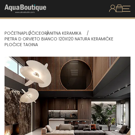
POČETNA
PLOČICE
GRANITNA KERAMIKA
PIETRA D ORVIETO BIANCO 120X120 NATURA KERAMIČKE
PLOČICE TAGINA