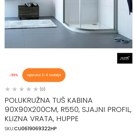
-30%
Isporuka 3-4 nedelje
(0)
POLUKRUŽNA TUŠ KABINA
90X90X200CM, R550, SJAJNI PROFIL,
KLIZNA VRATA, HUPPE
SKU:
CU0619069322HP