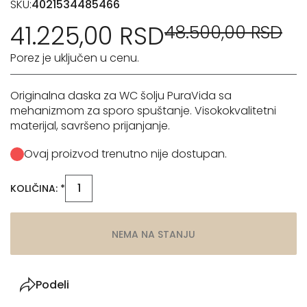
SKU:
4021534485466
41.225,00 RSD
48.500,00 RSD
Porez je uključen u cenu.
Originalna daska za WC šolju PuraVida sa
mehanizmom za sporo spuštanje. Visokokvalitetni
materijal, savršeno prijanjanje.
Ovaj proizvod trenutno nije dostupan.
KOLIČINA: *
NEMA NA STANJU
Podeli