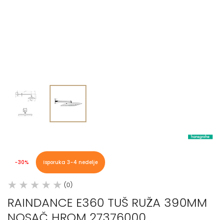
-30%
Isporuka 3-4 nedelje
(0)
RAINDANCE E360 TUŠ RUŽA 390MM
NOSAČ HROM 27376000