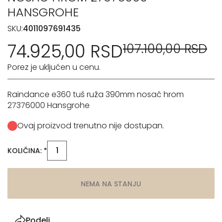
HANSGROHE
SKU:
4011097691435
74.925,00 RSD
107.100,00 RSD
Porez je uključen u cenu.
Raindance e360 tuš ruža 390mm nosač hrom
27376000 Hansgrohe
Ovaj proizvod trenutno nije dostupan.
KOLIČINA: *
NEMA NA STANJU
Podeli