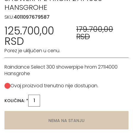
HANSGROHE
SKU:
4011097679587
125.700,00
179.700,00
RSD
RSD
Porez je uključen u cenu.
Raindance Select 300 showerpipe hrom 27114000
Hansgrohe
Ovaj proizvod trenutno nije dostupan.
KOLIČINA: *
NEMA NA STANJU