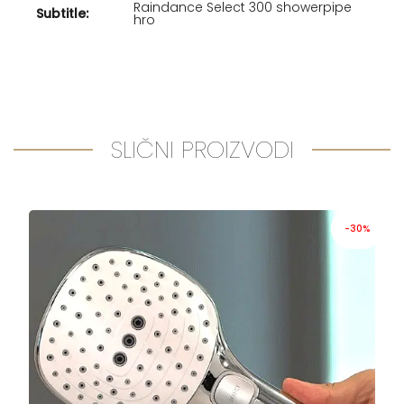
Raindance Select 300 showerpipe
Subtitle:
hro
SLIČNI PROIZVODI
-30%