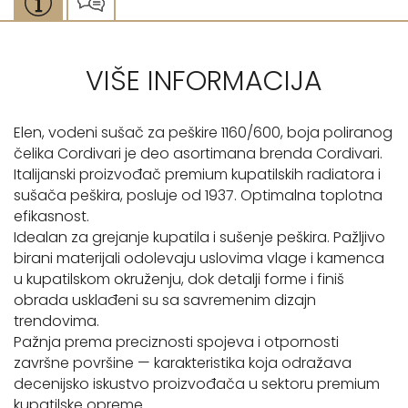
VIŠE INFORMACIJA
Elen, vodeni sušač za peškire 1160/600, boja poliranog
čelika Cordivari je deo asortimana brenda Cordivari.
Italijanski proizvođač premium kupatilskih radiatora i
sušača peškira, posluje od 1937. Optimalna toplotna
efikasnost.
Idealan za grejanje kupatila i sušenje peškira. Pažljivo
birani materijali odolevaju uslovima vlage i kamenca
u kupatilskom okruženju, dok detalji forme i finiš
obrada usklađeni su sa savremenim dizajn
trendovima.
Pažnja prema preciznosti spojeva i otpornosti
završne površine — karakteristika koja odražava
decenijsko iskustvo proizvođača u sektoru premium
kupatilske opreme.