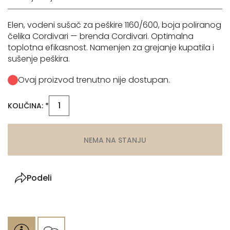
Elen, vodeni sušač za peškire 1160/600, boja poliranog
čelika Cordivari — brenda Cordivari. Optimalna
toplotna efikasnost. Namenjen za grejanje kupatila i
sušenje peškira.
Ovaj proizvod trenutno nije dostupan.
KOLIČINA: *
NEMA NA STANJU
Podeli