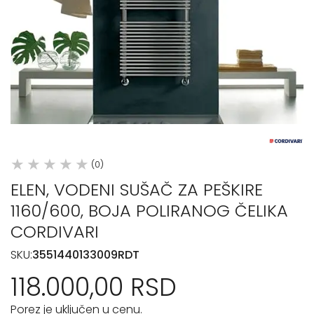
(0)
ELEN, VODENI SUŠAČ ZA PEŠKIRE
1160/600, BOJA POLIRANOG ČELIKA
CORDIVARI
SKU:
3551440133009RDT
118.000,00 RSD
Porez je uključen u cenu.