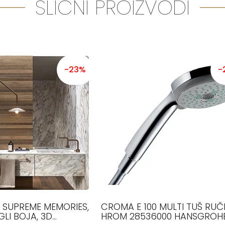
SLIČNI PROIZVODI
-23%
-
, SUPREME MEMORIES,
CROMA E 100 MULTI TUŠ RUČ
LI BOJA, 3D
HROM 28536000 HANSGROH