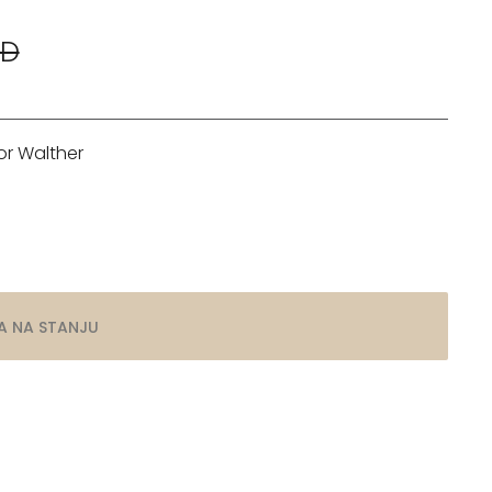
SD
r Walther
A NA STANJU