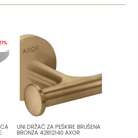
21%
ICA
UNI DRŽAČ ZA PEŠKIRE BRUŠENA
E
BRONZA 42812140 AXOR