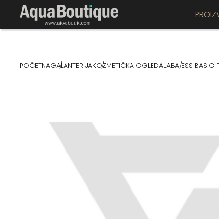
PROIZ
POČETNA
GALANTERIJA
KOZMETIČKA OGLEDALA
BA ESS BASIC