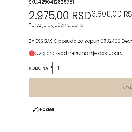
SKU:
4250412829751
2.975,00 RSD
3.500,00 R
Porez je uključen u cenu.
BA ESS BASIC posuda za sapun 0532400 Deco
Ovaj proizvod trenutno nije dostupan.
KOLIČINA: *
NEM
Podeli