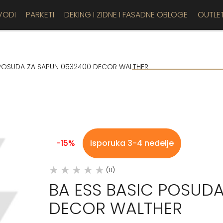
VODI
PARKETI
DEKING I ZIDNE I FASADNE OBLOGE
OUTLE
 POSUDA ZA SAPUN 0532400 DECOR WALTHER
-15%
Isporuka 3-4 nedelje
(0)
BA ESS BASIC POSUD
DECOR WALTHER