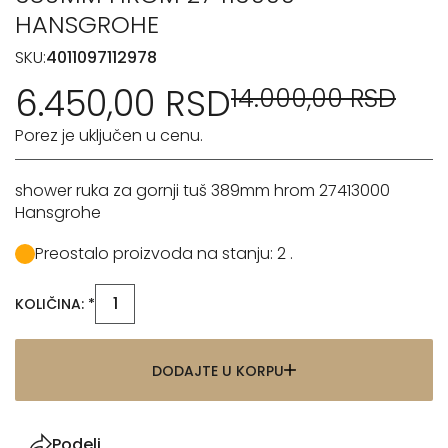
HANSGROHE
SKU:
4011097112978
6.450,00 RSD
14.000,00 RSD
Porez je uključen u cenu.
shower ruka za gornji tuš 389mm hrom 27413000
Hansgrohe
Preostalo proizvoda na stanju: 2 .
KOLIČINA: *
DODAJTE U KORPU
Podeli