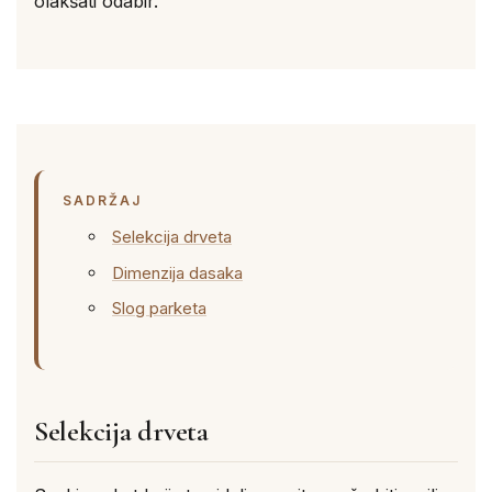
olakšati odabir.
SADRŽAJ
Selekcija drveta
Dimenzija dasaka
Slog parketa
Selekcija drveta