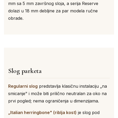
mm sa 5 mm završnog sloja, a serija Reserve
dolazi u 18 mm debljine za par modela ručne
obrade.
Slog parketa
Regularni slog
predstavlja klasičnu instalaciju „na
smicanje" i može biti prilično neutralan za oko na
prvi pogled; nema ograničenja u dimenzijama.
„Italian herringbone" (riblja kost)
je slog pod