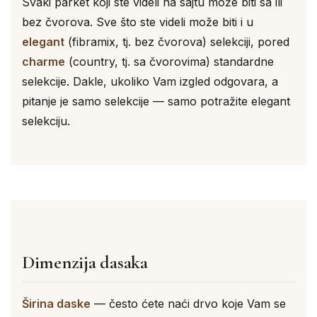
Svaki parket koji ste videli na sajtu može biti sa ili
bez čvorova. Sve što ste videli može biti i u
elegant
(fibramix, tj. bez čvorova) selekciji, pored
charme
(country, tj. sa čvorovima) standardne
selekcije. Dakle, ukoliko Vam izgled odgovara, a
pitanje je samo selekcije — samo potražite elegant
selekciju.
Dimenzija dasaka
Širina daske
— često ćete naći drvo koje Vam se