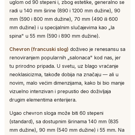
uglom od 90 stepeni i, zbog estetike, generalno se
radi u 140 mm širine (890 i 1200 mm dužine), 90
mm (590 i 800 mm dužine), 70 mm (490 ili 600
mm dužine) i u specijalnim slučajevima kao „la
spina" u 55 mm (590 i 890 mm dužine).
Chevron (francuski slog)
doživeo je renesansu sa
renoviranjem popularnih „salonaca" kod nas, jer
tu prirodno pripada. U svetu, uz blago vraćanje
neoklasicizma, takođe dobija na značaju — ali u
novim, malo većim dimenzijama, kako bi bio manje
vizuelno intenzivan i prepustio deo doživljaja
drugim elementima enterijera.
Ugao chevron sloga može biti 60 stepeni
(standard), sa dostupnim širinama 140 mm (835
mm dužine), 90 mm (540 mm dužine) i 55 mm. Na