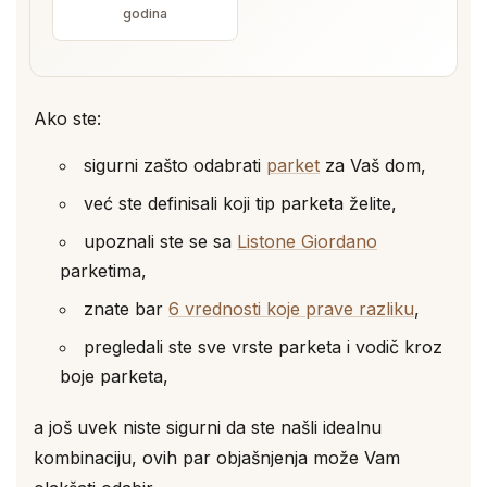
godina
Ako ste:
sigurni zašto odabrati
parket
za Vaš dom,
već ste definisali koji tip parketa želite,
upoznali ste se sa
Listone Giordano
parketima,
znate bar
6 vrednosti koje prave razliku
,
pregledali ste sve vrste parketa i vodič kroz
boje parketa,
a još uvek niste sigurni da ste našli idealnu
kombinaciju, ovih par objašnjenja može Vam