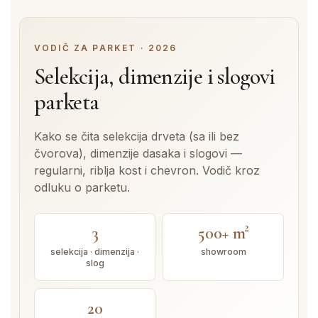
VODIČ ZA PARKET · 2026
Selekcija, dimenzije i slogovi
parketa
Kako se čita selekcija drveta (sa ili bez
čvorova), dimenzije dasaka i slogovi —
regularni, riblja kost i chevron. Vodič kroz
odluku o parketu.
3
500+ m²
selekcija · dimenzija ·
showroom
slog
20