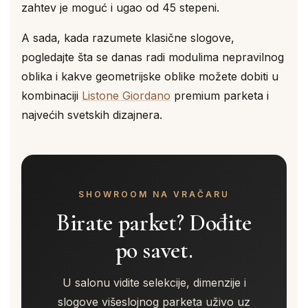
zahtev je moguć i ugao od 45 stepeni.
A sada, kada razumete klasične slogove,
pogledajte šta se danas radi modulima nepravilnog
oblika i kakve geometrijske oblike možete dobiti u
kombinaciji
Listone Giordano
premium parketa i
najvećih svetskih dizajnera.
SHOWROOM NA VRAČARU
Birate parket? Dođite
po savet.
U salonu vidite selekcije, dimenzije i
slogove višeslojnog parketa uživo uz