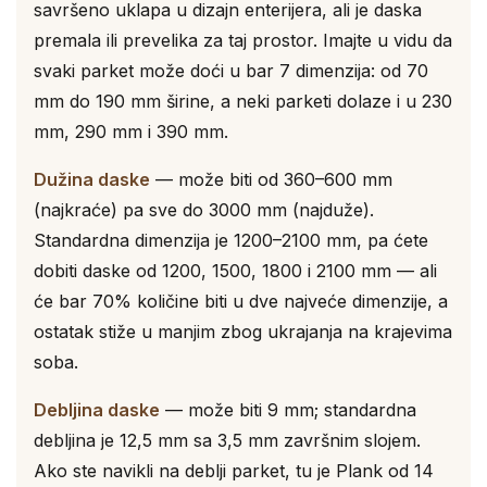
savršeno uklapa u dizajn enterijera, ali je daska
premala ili prevelika za taj prostor. Imajte u vidu da
svaki parket može doći u bar 7 dimenzija: od 70
mm do 190 mm širine, a neki parketi dolaze i u 230
mm, 290 mm i 390 mm.
Dužina daske
— može biti od 360–600 mm
(najkraće) pa sve do 3000 mm (najduže).
Standardna dimenzija je 1200–2100 mm, pa ćete
dobiti daske od 1200, 1500, 1800 i 2100 mm — ali
će bar 70% količine biti u dve najveće dimenzije, a
ostatak stiže u manjim zbog ukrajanja na krajevima
soba.
Debljina daske
— može biti 9 mm; standardna
debljina je 12,5 mm sa 3,5 mm završnim slojem.
Ako ste navikli na deblji parket, tu je Plank od 14