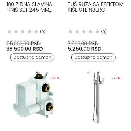
100 ZIDNA SLAVINA ,
TUŠ RUŽA SA EFEKTOM
FINIŠ SET 245 MM,
KIŠE STEINBERG
MATT BLACK
STEINBERG
(0)
(0)
55.000,00 RSD
7.500,00 RSD
38.500,00 RSD
5.250,00 RSD
Dostupno odmah
Dostupno odmah
-20%
-20%