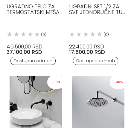
UGRADNO TELO ZA
UGRADNI SET 1/2 ZA
TERMOSTATSKI MEŠAČ
SVE JEDNORUČNE TUŠ
SA KONTROLOM
SLAVINE I TUŠ
JAČINE ZVUKA
MEŠALICE SA
STEINBERG
VODONEPROPUSNIM
UGRADNIM SETOM
(0)
(0)
STEIN
46.500,00 RSD
22.400,00 RSD
37.100,00 RSD
17.800,00 RSD
Dostupno odmah
Dostupno odmah
-30%
-30%