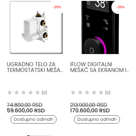
-20%
-20%
UGRADNO TELO ZA
IFLOW DIGITALNI
TERMOSTATSKI MEŠAČ
MEŠAČ SA EKRANOM I
3 POTROŠAČA
4 IZLAZA STEINBERG
STEINBERG
(0)
(0)
74.800,00 RSD
213.900,00 RSD
59.600,00 RSD
170.600,00 RSD
Dostupno odmah
Dostupno odmah