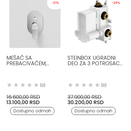
-21%
-20%
MEŠAČ SA
STEINBOX UGRADNI
PREBACIVAČEM,
DEO ZA 3 POTROSACA
HROM, STEINBERG
STEINBERG
(0)
(0)
16.600,00 RSD
37.900,00 RSD
13.100,00 RSD
30.200,00 RSD
Dostupno odmah
Dostupno odmah