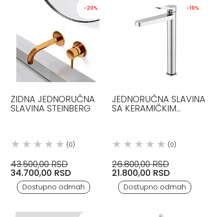
-20%
-19%
ZIDNA JEDNORUČNA
JEDNORUČNA SLAVINA
SLAVINA STEINBERG
SA KERAMIČKIM
ULOŠKOM I
FLEKSIBILNIM CREVOM
STEINBERG
(0)
(0)
43.500,00 RSD
26.800,00 RSD
34.700,00 RSD
21.800,00 RSD
Dostupno odmah
Dostupno odmah