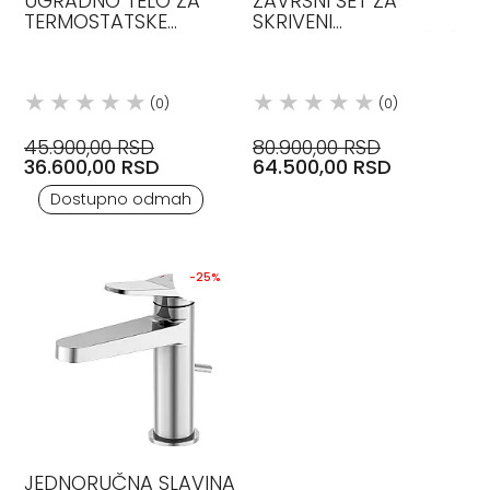
UGRADNO TELO ZA
ZAVRŠNI SET ZA
TERMOSTATSKE
SKRIVENI
MEŠAČE, DVOSMERNO,
TERMOSTATSKI MEŠAČ
CRNO MAT STEINBERG
SA DVOSMERNIM
PREBACIVAČEM
STEINBERG
(0)
(0)
45.900,00 RSD
80.900,00 RSD
36.600,00 RSD
64.500,00 RSD
Dostupno odmah
-25%
JEDNORUČNA SLAVINA