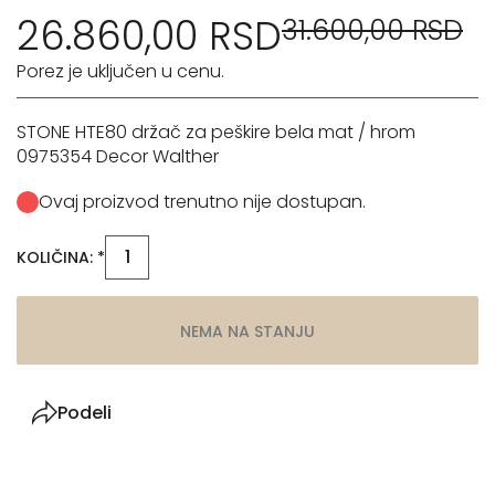
26.860,00 RSD
31.600,00 RSD
Porez je uključen u cenu.
STONE HTE80 držač za peškire bela mat / hrom
0975354 Decor Walther
Ovaj proizvod trenutno nije dostupan.
KOLIČINA: *
NEMA NA STANJU
Podeli