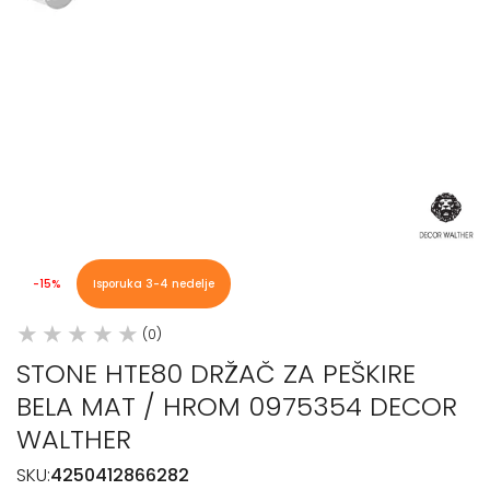
-15%
Isporuka 3-4 nedelje
(0)
STONE HTE80 DRŽAČ ZA PEŠKIRE
BELA MAT / HROM 0975354 DECOR
WALTHER
SKU:
4250412866282