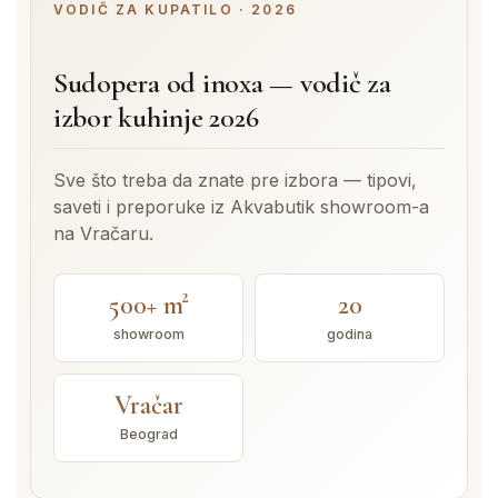
VODIČ ZA KUPATILO · 2026
Sudopera od inoxa — vodič za
izbor kuhinje 2026
Sve što treba da znate pre izbora — tipovi,
saveti i preporuke iz Akvabutik showroom-a
na Vračaru.
500+ m²
20
showroom
godina
Vračar
Beograd