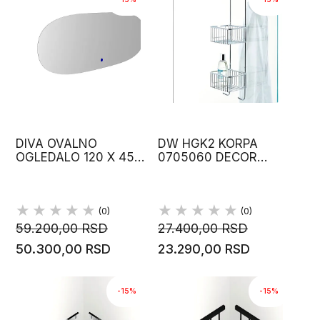
DIVA OVALNO
DW HGK2 KORPA
OGLEDALO 120 X 45
0705060 DECOR
CM SCARABEO
WALTHER
(0)
(0)
59.200,00 RSD
27.400,00 RSD
50.300,00 RSD
23.290,00 RSD
-15%
-15%