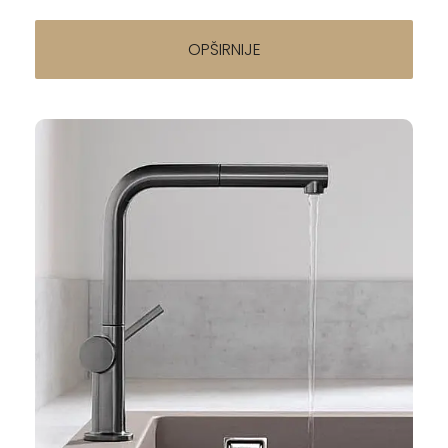
OPŠIRNIJE
Napisao/la:
Slavine za sudoperu — tipovi, brendovi i saveti