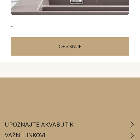
za izbor (2026)
15.04.2026
...
OPŠIRNIJE
UPOZNAJTE AKVABUTIK
VAŽNI LINKOVI