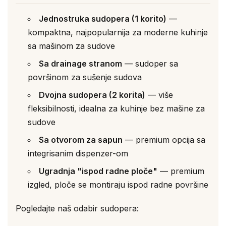
Jednostruka sudopera (1 korito)
—
kompaktna, najpopularnija za moderne kuhinje
sa mašinom za sudove
Sa drainage stranom
— sudoper sa
površinom za sušenje sudova
Dvojna sudopera (2 korita)
— više
fleksibilnosti, idealna za kuhinje bez mašine za
sudove
Sa otvorom za sapun
— premium opcija sa
integrisanim dispenzer-om
Ugradnja "ispod radne ploče"
— premium
izgled, ploče se montiraju ispod radne površine
Pogledajte naš odabir sudopera: