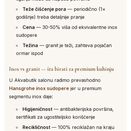
Teže čišćenje pora
— periodično (1×
godišnje) treba detaljnije pranje
Cena
— 30-50% viša od ekvivalentne inox
sudopere
Težina
— granit je teži, zahteva pojačan
ormar ispod
Inox vs granit — šta birati za premium kuhinju
U Akvabutik salonu radimo prevashodno
Hansgrohe inox sudopere
jer u premium
segmentu inox daje:
Higijeničnost
— antibakterijska površina,
sertifikati za ugostiteljsko korišćenje
Recikličnost
— 100% reciklažan na kraju