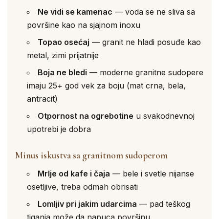
Ne vidi se kamenac
— voda se ne sliva sa
površine kao na sjajnom inoxu
Topao osećaj
— granit ne hladi posuđe kao
metal, zimi prijatnije
Boja ne bledi
— moderne granitne sudopere
imaju 25+ god vek za boju (mat crna, bela,
antracit)
Otpornost na ogrebotine
u svakodnevnoj
upotrebi je dobra
Minus iskustva sa granitnom sudoperom
Mrlje od kafe i čaja
— bele i svetle nijanse
osetljive, treba odmah obrisati
Lomljiv pri jakim udarcima
— pad teškog
tiganja može da napuca površinu