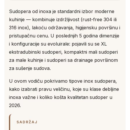
Sudopera od inoxa je standardni izbor moderne
kuhinje — kombinuje izdržljivost (rust-free 304 ili
316 inox), lakoću održavanja, higijensku površinu i
pristupačnu cenu. U poslednjih 5 godina dimenzije
i konfiguracije su evoluirale: pojavili su se XL
ekstradubinski sudoperi, kompaktni mali sudoperi
za male kuhinje i sudoperi sa drainage površinom
za sušenje sudova.
U ovom vodiču pokrivamo tipove inox sudopera,
kako izabrati pravu veličinu, koje su klase debljine
inoxa važne i koliko košta kvalitetan sudoper u
2026.
SADRŽAJ