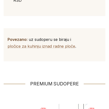
RSD
Povezano:
uz sudoperu se biraju i
pločice za kuhinju iznad radne ploče
.
PREMIUM SUDOPERE
-15%
-15%