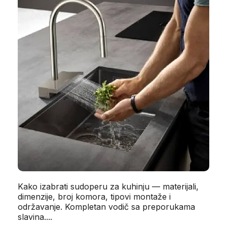
Napisao/la:
Sudopera za kuhinju — materijali, dimenzije i
tipovi 2026
24.04.2026
Kako izabrati sudoperu za kuhinju — materijali,
dimenzije, broj komora, tipovi montaže i
održavanje. Kompletan vodič sa preporukama
slavina....