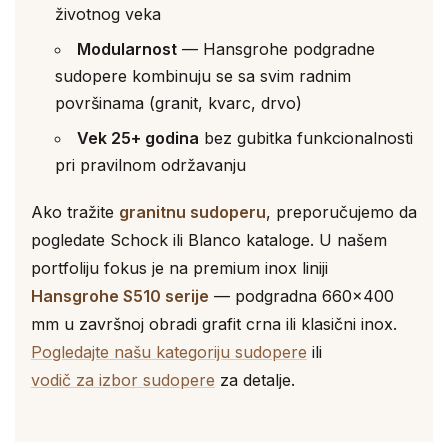
životnog veka
Modularnost
— Hansgrohe podgradne
sudopere kombinuju se sa svim radnim
površinama (granit, kvarc, drvo)
Vek 25+ godina
bez gubitka funkcionalnosti
pri pravilnom održavanju
Ako tražite
granitnu sudoperu
, preporučujemo da
pogledate Schock ili Blanco kataloge. U našem
portfoliju fokus je na premium inox liniji
Hansgrohe S510 serije
— podgradna 660×400
mm u završnoj obradi grafit crna ili klasični inox.
Pogledajte našu kategoriju sudopere
ili
vodič za izbor sudopere
za detalje.