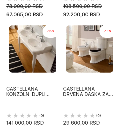
78.900,00 RSD
108.500,00 RSD
67.065,00 RSD
92.200,00 RSD
-15%
-15%
CASTELLANA
CASTELLANA
KONZOLNI DUPLI
DRVENA DASKA ZA
LAVABO 126X52.50
WC ŠOLJU SCARABEO
CM BELI SJAJNI
(0)
(0)
141.000,00 RSD
29.600,00 RSD