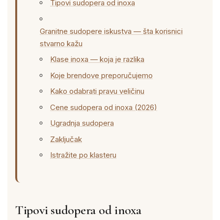
Tipovi sudopera od inoxa
Granitne sudopere iskustva — šta korisnici
stvarno kažu
Klase inoxa — koja je razlika
Koje brendove preporučujemo
Kako odabrati pravu veličinu
Cene sudopera od inoxa (2026)
Ugradnja sudopera
Zaključak
Istražite po klasteru
Tipovi sudopera od inoxa