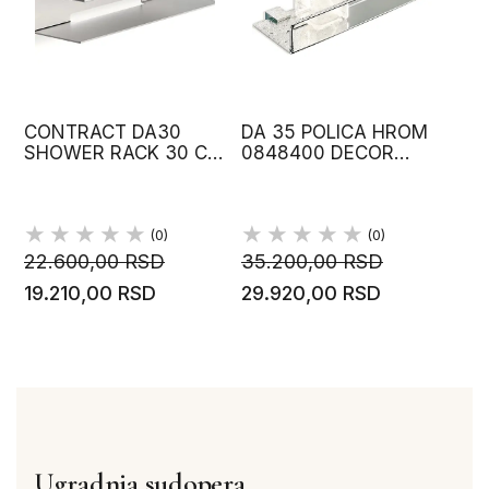
CONTRACT DA30
DA 35 POLICA HROM
SHOWER RACK 30 CM
0848400 DECOR
STAINLESS STEEL
WALTHER
MATT 0651576
DECOR WALTHER
(0)
(0)
22.600,00 RSD
35.200,00 RSD
19.210,00 RSD
29.920,00 RSD
Ugradnja sudopera