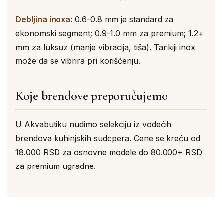
Debljina inoxa
: 0.6-0.8 mm je standard za
ekonomski segment; 0.9-1.0 mm za premium; 1.2+
mm za luksuz (manje vibracija, tiša). Tankiji inox
može da se vibrira pri korišćenju.
Koje brendove preporučujemo
U Akvabutiku nudimo selekciju iz vodećih
brendova kuhinjskih sudopera. Cene se kreću od
18.000 RSD za osnovne modele do 80.000+ RSD
za premium ugradne.