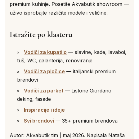
premium kuhinje. Posetite Akvabutik showroom —
uživo isprobajte različite modele i veličine.
Istražite po klasteru
Vodiči za kupatilo
— slavine, kade, lavaboi,
tuš, WC, galanterija, renoviranje
Vodiči za pločice
— italijanski premium
brendovi
Vodiči za parket
— Listone Giordano,
deking, fasade
Inspiracije i ideje
Svi brendovi
— 35+ premium brendova
Autor: Akvabutik tim | maj 2026. Napisala Nataša