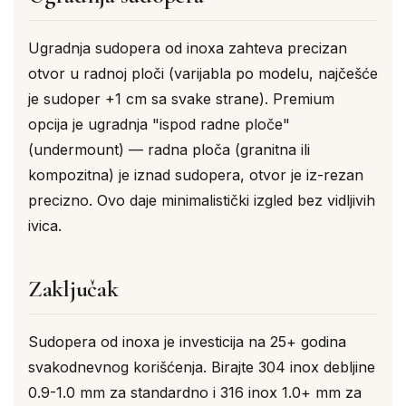
Ugradnja sudopera od inoxa zahteva precizan
otvor u radnoj ploči (varijabla po modelu, najčešće
je sudoper +1 cm sa svake strane). Premium
opcija je ugradnja "ispod radne ploče"
(undermount) — radna ploča (granitna ili
kompozitna) je iznad sudopera, otvor je iz-rezan
precizno. Ovo daje minimalistički izgled bez vidljivih
ivica.
Zaključak
Sudopera od inoxa je investicija na 25+ godina
svakodnevnog korišćenja. Birajte 304 inox debljine
0.9-1.0 mm za standardno i 316 inox 1.0+ mm za