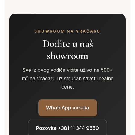
SHOWROOM NA VRAČARU
Dođite u naš
showroom
Sve iz ovog vodiča vidite uživo na 500+
m² na Vračaru uz stručan savet i realne
cene.
WhatsApp poruka
Pozovite +381 11 344 9550