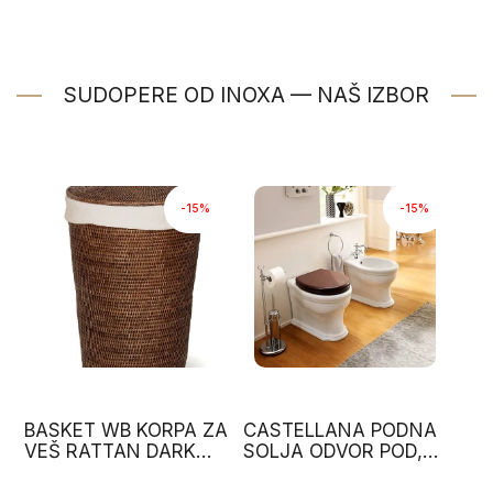
SUDOPERE OD INOXA — NAŠ IZBOR
-15%
-15%
BASKET WB KORPA ZA
CASTELLANA PODNA
VEŠ RATTAN DARK
SOLJA ODVOR POD,
0922392 DECOR
ZID 540X390 BELA
WALTHER
BOJA