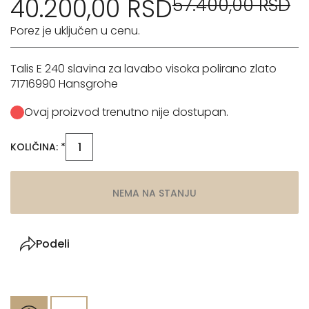
40.200,00 RSD
57.400,00 RSD
Porez je uključen u cenu.
Talis E 240 slavina za lavabo visoka polirano zlato
71716990 Hansgrohe
Ovaj proizvod trenutno nije dostupan.
KOLIČINA: *
NEMA NA STANJU
Podeli