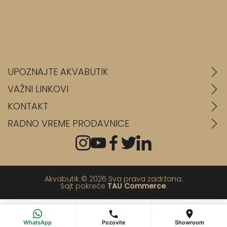
UPOZNAJTE AKVABUTIK
VAŽNI LINKOVI
KONTAKT
RADNO VREME PRODAVNICE
Akvabutik © 2026 Sva prava zadržana.
Sajt pokreće
TAU Commerce
.
💬
📞
📍
WhatsApp
Pozovi
Poseti salon
WhatsApp
Pozovite
Showroom