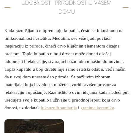
UDOBNOST I PRIRODNOST U VAŠEM
DOMU
Kada razmišljamo o opremanju kupatila, često se fokusiramo na
funkcionalnost i estetiku. Međutim, sve više ljudi povlači
inspiraciju iz prirode, čineći drvo ključnim elementom dizajna
prostora. Toplo kupatilo u boji drvetu može doneti osećaj
udobnosti i relaksacije, stvarajući oazu mira u našim domovima.
Toplo kupatilo u boji drvetu nije samo estetski odabir, već i način
da u svoj dom unesete deo prirode. Sa pažljivim izborom
materijala, boja i svetlosti, možete stvoriti savršen prostor za
relaksaciju i opuštanje. Razmislite o ovim idejama kada sledeći put
uređujete svoje kupatilo i uživajte u prirodnoj lepoti koju drvo
donosi, uz dodatak
luksuznih sanitarija
i
granitne keramike
.