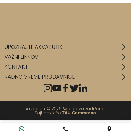
UPOZNAJTE AKVABUTIK
VAŽNI LINKOVI
KONTAKT
RADNO VREME PRODAVNICE
Akvabutik © 2026 Sva prava zadržana.
Sajt pokreće
TAU Commerce
.
💬
📞
📍