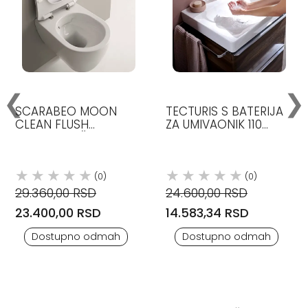
❮
❯
SCARABEO MOON
TECTURIS S BATERIJA
CLEAN FLUSH
ZA UMIVAONIK 110
KONZOLNA ŠOLJA
POP-UP HROM
73318000 HANSGROHE
(0)
(0)
29.360,00 RSD
24.600,00 RSD
23.400,00 RSD
14.583,34 RSD
Dostupno odmah
Dostupno odmah