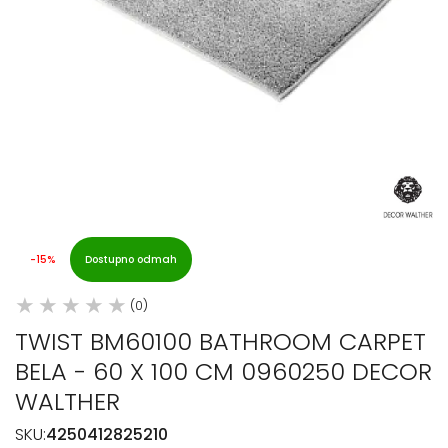
-15%
Dostupno odmah
(0)
TWIST BM60100 BATHROOM CARPET
BELA - 60 X 100 CM 0960250 DECOR
WALTHER
SKU:
4250412825210