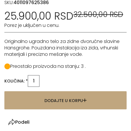
SKU:
4011097625386
25.900,00 RSD
32.500,00 RSD
Porez je uključen u cenu.
Originalno ugradno telo za zidne dvoručne slavine
Hansgrohe. Pouzdana instalacija iza zida, vrhunski
materijali i precizno mešanje vode.
Preostalo proizvoda na stanju: 3 .
KOLIČINA: *
DODAJTE U KORPU
Podeli