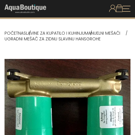
POČETNA
SLAVINE ZA KUPATILO I KUHINJU
MANUELNI MEŠAČI
UGRADNI MEŠAČ ZA ZIDNU SLAVINU HANSGROHE