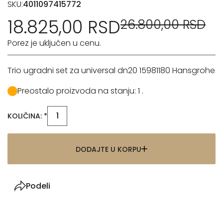
SKU:
4011097415772
18.825,00 RSD
26.800,00 RSD
Porez je uključen u cenu.
Trio ugradni set za universal dn20 15981180 Hansgrohe
Preostalo proizvoda na stanju: 1 .
KOLIČINA: *
DODAJTE U KORPU
Podeli