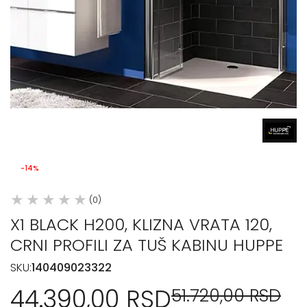
-14%
(0)
X1 BLACK H200, KLIZNA VRATA 120,
CRNI PROFILI ZA TUŠ KABINU HUPPE
SKU:
140409023322
44.390,00 RSD
51.720,00 RSD