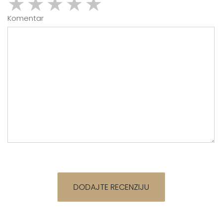
★
★
★
★
★
Komentar
DODAJTE RECENZIJU