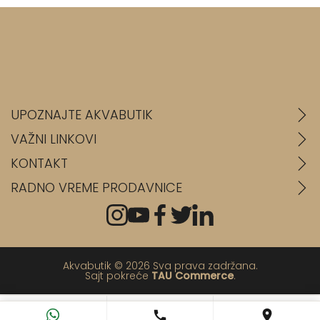
UPOZNAJTE AKVABUTIK
VAŽNI LINKOVI
KONTAKT
RADNO VREME PRODAVNICE
Akvabutik © 2026 Sva prava zadržana.
Sajt pokreće
TAU Commerce
.
💬
📞
📍