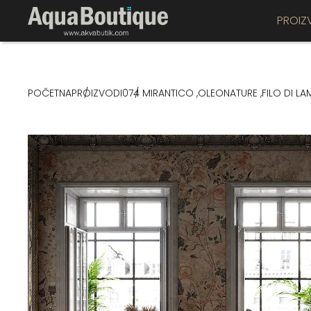
PROIZ
POČETNA
PROIZVODI
074 MIRANTICO ,OLEONATURE ,FILO DI LAM