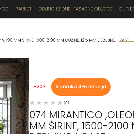
VODI
PARKETI
DEKING I ZIDNE I FASADNE OBLOGE
OUTLE
A, 190 MM ŠIRINE, 1500-2100 MM DUŽINE, 12.5 MM DEBLJINE, HRAST
-20%
Isporuka 4-5 nedelja
(0)
074 MIRANTICO ,OLEON
MM ŠIRINE, 1500-2100