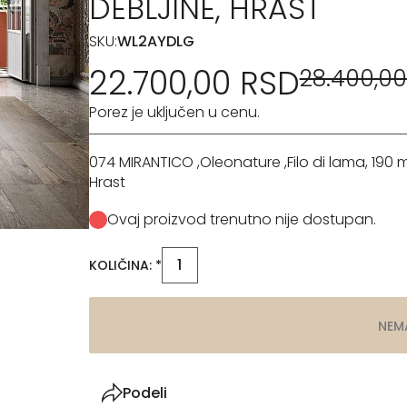
DEBLJINE, HRAST
SKU:
WL2AYDLG
22.700,00 RSD
28.400,00
Porez je uključen u cenu.
074 MIRANTICO ,Oleonature ,Filo di lama, 190 
Hrast
Ovaj proizvod trenutno nije dostupan.
KOLIČINA: *
NEM
Podeli