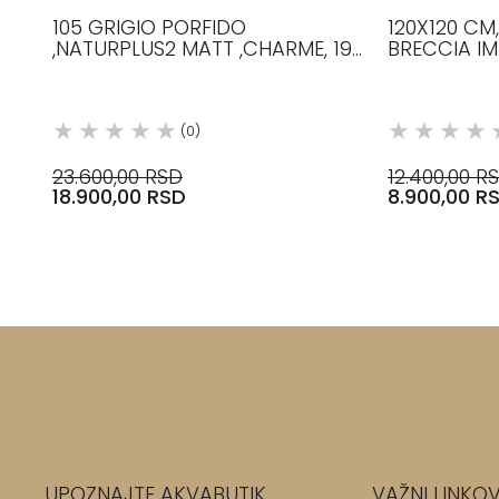
105 GRIGIO PORFIDO
120X120 CM
,NATURPLUS2 MATT ,CHARME, 190
BRECCIA IM
MM ŠIRINE, 1500-2100 MM DUŽINE,
PLOČICE, F
12.5 MM DEBLJINE, H
(0)
23.600,00 RSD
12.400,00 R
18.900,00 RSD
8.900,00 R
UPOZNAJTE AKVABUTIK
VAŽNI LINKOV