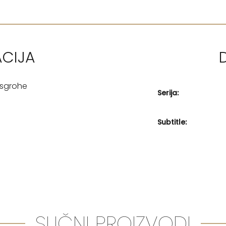
ACIJA
nsgrohe
Serija:
Subtitle:
SLIČNI PROIZVODI