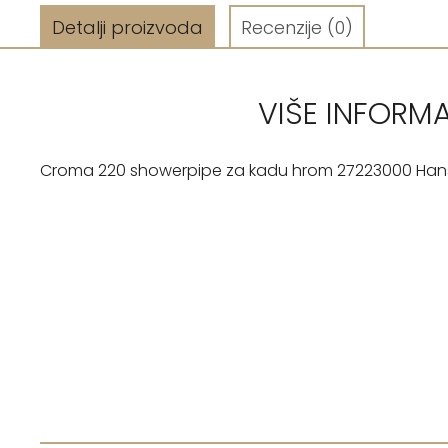
Detalji proizvoda
Recenzije
(0)
VIŠE INFORM
Croma 220 showerpipe za kadu hrom 27223000 Ha