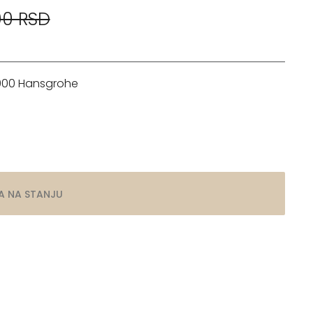
00 RSD
000 Hansgrohe
A NA STANJU