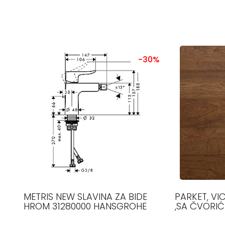
-30%
METRIS NEW SLAVINA ZA BIDE
PARKET, VI
HROM 31280000 HANSGROHE
,SA ČVORIĆ
2100 MM, 12