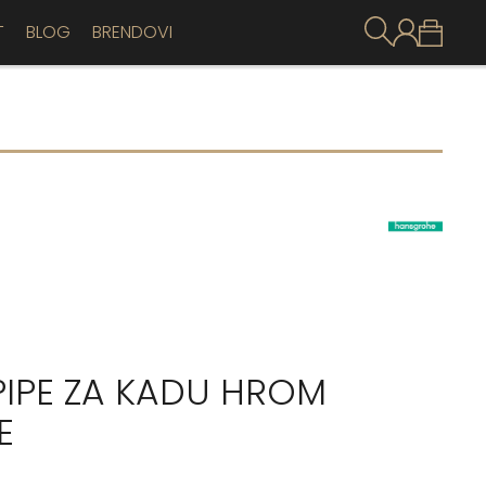
T
BLOG
BRENDOVI
IPE ZA KADU HROM
E