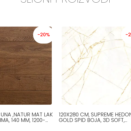
-20%
-
CUNA ,NATUR MAT LAK
120X280 CM, SUPREME HEDON
IMA, 140 MM, 1200-
GOLD SPID BOJA, 3D SOFT,
.5 MM, HRAST
PLOČICE, FLAVIKER