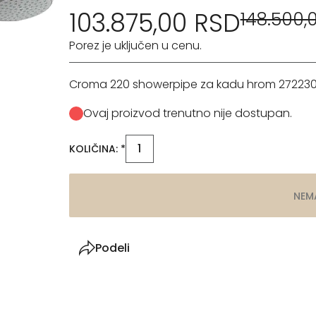
103.875,00 RSD
148.500,
Porez je uključen u cenu.
Croma 220 showerpipe za kadu hrom 27223
Ovaj proizvod trenutno nije dostupan.
KOLIČINA: *
NEM
Podeli