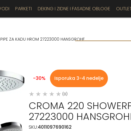
VODI
PARKETI
DEKING I ZIDNE I FASADNE OBLOGE
OUTLE
IPE ZA KADU HROM 27223000 HANSGROHE
-30%
Isporuka 3-4 nedelje
(0)
CROMA 220 SHOWERP
27223000 HANSGROH
SKU:
4011097690162