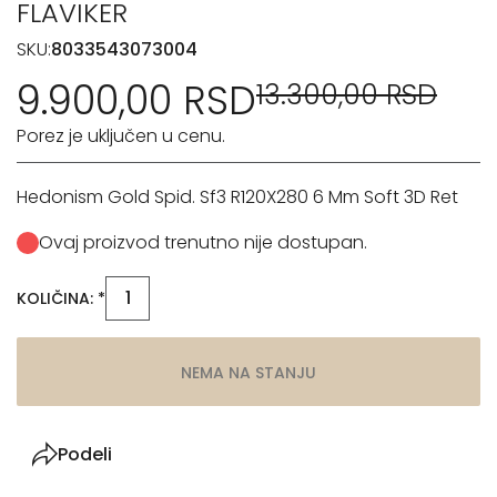
FLAVIKER
SKU:
8033543073004
9.900,00 RSD
13.300,00 RSD
Porez je uključen u cenu.
Hedonism Gold Spid. Sf3 R120X280 6 Mm Soft 3D Ret
Ovaj proizvod trenutno nije dostupan.
KOLIČINA: *
NEMA NA STANJU
Podeli