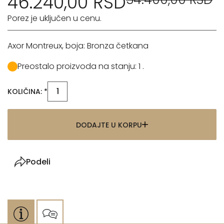
46.240,00 RSD
Porez je uključen u cenu.
Axor Montreux, boja: Bronza četkana
Preostalo proizvoda na stanju: 1 .
KOLIČINA: *
DODAJTE U KORPU
Podeli