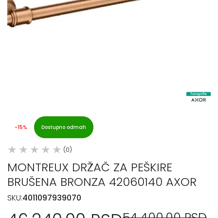
-15%
Dostupno odmah
(0)
MONTREUX DRŽAČ ZA PEŠKIRE
BRUŠENA BRONZA 42060140 AXOR
SKU:
4011097939070
54.400,00 RSD