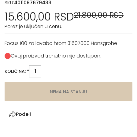
SKU:
4011097679433
15.600,00 RSD
21.800,00 RSD
Porez je uključen u cenu.
Focus 100 za lavabo hrom 31607000 Hansgrohe
Ovaj proizvod trenutno nije dostupan.
KOLIČINA: *
NEMA NA STANJU
Podeli