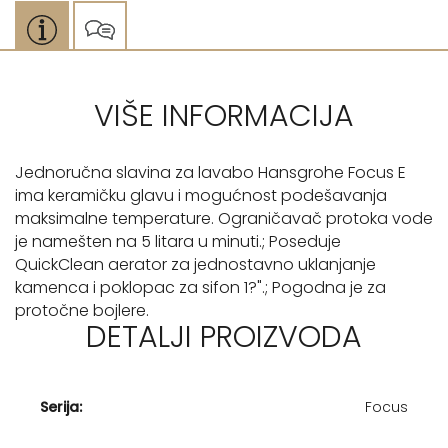
VIŠE INFORMACIJA
Jednoručna slavina za lavabo Hansgrohe Focus E
ima keramičku glavu i mogućnost podešavanja
maksimalne temperature. Ograničavač protoka vode
je namešten na 5 litara u minuti.; Poseduje
QuickClean aerator za jednostavno uklanjanje
kamenca i poklopac za sifon 1?".; Pogodna je za
protočne bojlere.
DETALJI PROIZVODA
Serija:
Focus