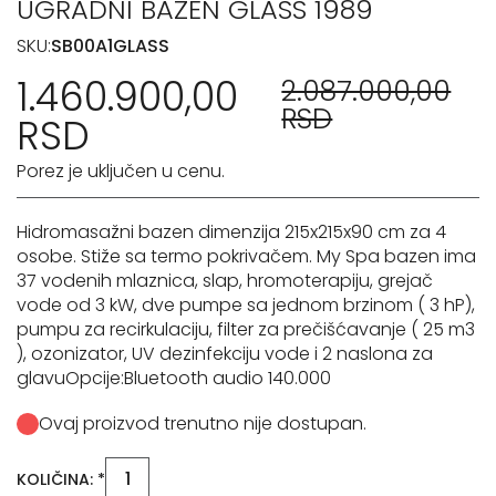
UGRADNI BAZEN GLASS 1989
SKU:
SB00A1GLASS
1.460.900,00
2.087.000,00
RSD
RSD
Porez je uključen u cenu.
Hidromasažni bazen dimenzija 215x215x90 cm za 4
osobe. Stiže sa termo pokrivačem. My Spa bazen ima
37 vodenih mlaznica, slap, hromoterapiju, grejač
vode od 3 kW, dve pumpe sa jednom brzinom ( 3 hP),
pumpu za recirkulaciju, filter za prečišćavanje ( 25 m3
), ozonizator, UV dezinfekciju vode i 2 naslona za
glavuOpcije:Bluetooth audio 140.000
Ovaj proizvod trenutno nije dostupan.
KOLIČINA: *