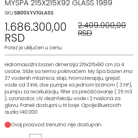
MYSPA 215X215X92 GLASS 1989
SKU:
SB00XYV1GLASS
1.686.300,00
2.409.000,00
RSD
RSD
Porez je uključen u cenu.
Hidromasažni bazen dimenzija 215x215x90 cm za 4
osobe. Stiže sa termo pokrivačem. My Spa bazen ima
37 vodenih mlaznica, slap, hromoterapiju, grejač
vode od 3 kW, dve pumpe sa jednom brzinom ( 3 hP),
pumpu za recirkulaciju, filter za prečišćavanje ( 25 m3
), ozonizator, UV dezinfekciju vode i 2 naslona za
glavu. Paneli dostupni u tri boje. Opcije:Bluetooth
audio 140.000
Ovaj proizvod trenutno nije dostupan.