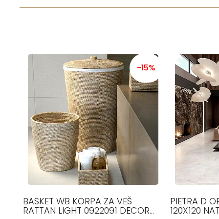
-15%
BASKET WB KORPA ZA VEŠ
PIETRA D O
RATTAN LIGHT 0922091 DECOR
120X120 NA