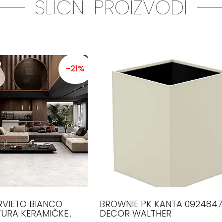
SLIČNI PROIZVODI
-21%
RVIETO BIANCO
BROWNIE PK KANTA 092484
TURA KERAMIČKE
DECOR WALTHER