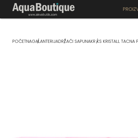
PROIZ
POČETNA
GALANTERIJA
DRŽAČI SAPUNA
KR KS KRISTALL TACNA