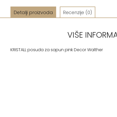
Detalji proizvoda
Recenzije
(0)
VIŠE INFORM
KRISTALL posuda za sapun pink Decor Walther