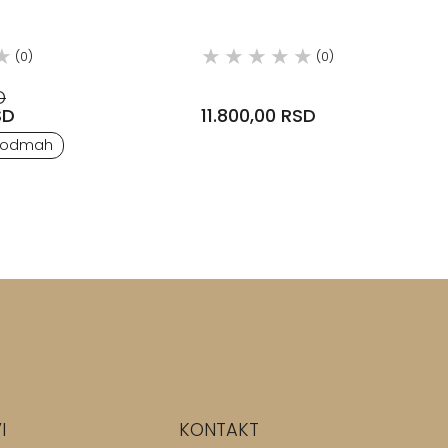
AGINA
(0)
(0)
D
SD
11.800,00 RSD
 odmah
I
KONTAKT