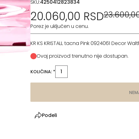
SKU:
4250412823834
20.060,00 RSD
23.600,0
Porez je uključen u cenu.
KR KS KRISTALL tacna Pink 0924061 Decor Walt
Ovaj proizvod trenutno nije dostupan.
KOLIČINA: *
NEM
Podeli