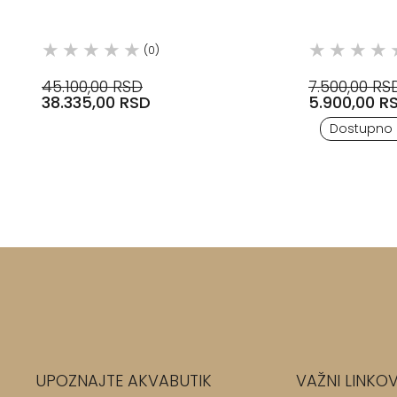
WALTHER
PLOČICE T
(0)
45.100,00 RSD
7.500,00 RS
38.335,00 RSD
5.900,00 R
Dostupno
UPOZNAJTE AKVABUTIK
VAŽNI LINKOV