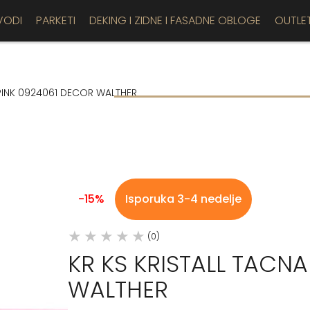
VODI
PARKETI
DEKING I ZIDNE I FASADNE OBLOGE
OUTLE
 PINK 0924061 DECOR WALTHER
-15%
Isporuka 3-4 nedelje
(0)
KR KS KRISTALL TACN
WALTHER